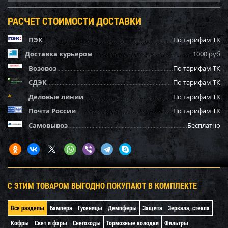
РАСЧЕТ СТОИМОСТИ ДОСТАВКИ
ПЭК
По тарифам ТК
Доставка курьером
1000 руб
Возовоз
По тарифам ТК
СДЭК
По тарифам ТК
Деловые линии
По тарифам ТК
Почта России
По тарифам ТК
Самовывоз
Бесплатно
С ЭТИМ ТОВАРОМ ВЫГОДНО ПОКУПАЮТ В КОМПЛЕКТЕ
Все разделы
Бампера
Гусеницы
Демпферы
Защита
Зеркала, стекла
Кофры
Свет и фары
Снегоходы
Тормозные колодки
Фильтры