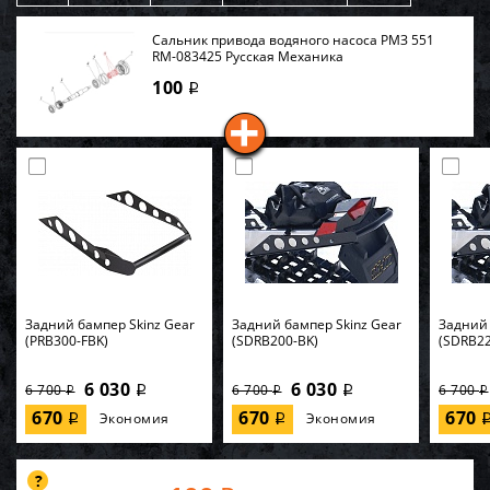
Сальник привода водяного насоса РМЗ 551
RM-083425 Русская Механика
100
i
Задний бампер Skinz Gear
Задний бампер Skinz Gear
Задний 
(PRB300-FBK)
(SDRB200-BK)
(SDRB22
6 030
6 030
6 700
6 700
6 700
i
i
i
i
i
670
670
670
Экономия
Экономия
i
i