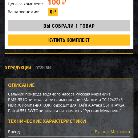
100
₽
Цена за комплект:
0
Ваша экономия:
₽
ВЫ СОБРАЛИ
1 ТОВАР
КУПИТЬ КОМПЛЕКТ
О ПРОДУКЦИИ
ОТЗЫВЫ
ОПИСАНИЕ
Сальник привода водяного насоса Русская Механика
РМЗ-551Оригинальное наименование:Манжета TC 12x22x5
NBR 70 компания KOKПодходит для: ТАЙГА Атака 551 IITAYGA
Patrul 551 SWTОригинальная запчасть "Русская Механика"
ТЕХНИЧЕСКИЕ ХАРАКТЕРИСТИКИ
Бренд
Русская Механика