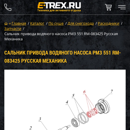
Главная
/
Каталог
/
По суше
/
Для снегохода
/
Расходники
/
Запчасти
/
Сальник привода водяного насоса РМЗ 551 RM-083425 Русская
Механика
САЛЬНИК ПРИВОДА ВОДЯНОГО НАСОСА РМЗ 551 RM-
083425 РУССКАЯ МЕХАНИКА