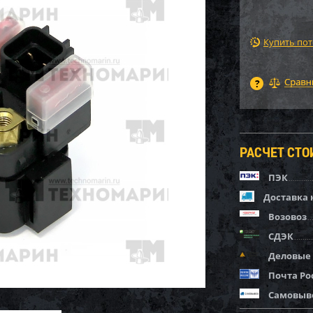
Купить по
РАСЧЕТ СТ
ПЭК
Доставка 
Возовоз
СДЭК
Деловые
Почта Ро
Самовыв