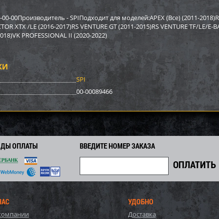
р Sport Parts Inc. для
Бампер BRP SM-12022
Бампер A
REV XP) SM-12454
12517
00-00Производитель - SPIПодходит для моделей:APEX (Все) (2011-2018)R
CTOR XTX /LE (2016-2017)RS VENTURE GT (2011-2015)RS VENTURE TF/LE/E-B
2018)VK PROFESSIONAL II (2020-2022)
2 948
3 878
0
4 170
9 590
i
i
i
i
i
2
292
671
Экономия
Экономия
i
i
i
КИ
SPI
00-00089466
ОДЫ ОПЛАТЫ
ВВЕДИТЕ НОМЕР ЗАКАЗА
р задний BRP SM-12698
Бампер Polaris SM-12494
Бампер S
НАС
УДОБНО
SM-1246
компании
Доставка