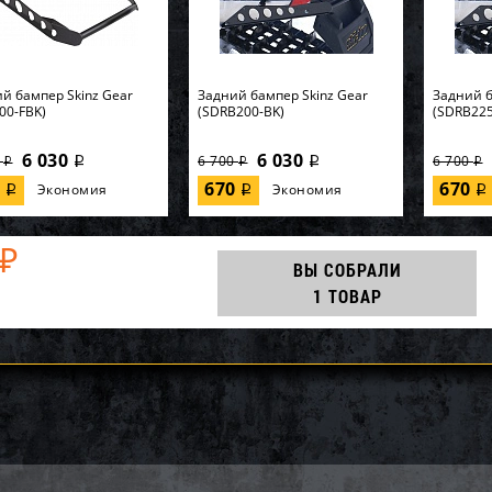
й бампер Skinz Gear
Задний бампер Skinz Gear
Задний б
00-FBK)
(SDRB200-BK)
(SDRB225
6 030
6 030
0
6 700
6 700
i
i
i
i
i
0
670
670
Экономия
Экономия
i
i
i
₽
ВЫ СОБРАЛИ
1 ТОВАР