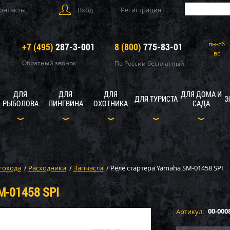
онтакты
Вход
Регистрация
пн-сб
+7 (495)
287-3-001
8 (800)
775-83-01
вс
Обратный звонок
По России бесплатный
ДЛЯ
ДЛЯ
ДЛЯ
ДЛЯ ДОМА И
ДЛЯ ТУРИСТА
Э
РЫБОЛОВА
ПИНГВИНА
ОХОТНИКА
САДА
гохода
/
Расходники
/
Запчасти
/
Реле стартера Yamaha SM-01458 SPI
-01458 SPI
00-000
Артикул: