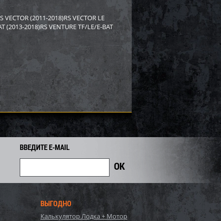
rctic Cat/Yamaha SM-
Бампер Yamaha SM-12530
S VECTOR (2011-2018)RS VECTOR LE
AT (2013-2018)RS VENTURE TF/LE/E-BAT
8 919
2 558
2 750
i
i
i
192
Экономия
Экономия
i
ВВЕДИТЕ E-MAIL
PI для снегохода BRP
Бампер SPI для снегохода BRP
ВЫГОДНО
7
SM-12683
Калькулятор Лодка + Мотор