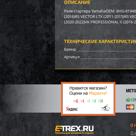
ОПИСАНИЕ
Бампе
BRP (
Реле стартера YamahaOEM: 8HG-81940-
(2016)RS VECTOR LTX (2011-2015)RS VE
(2020-2022)VK PROFESSIONAL II (2016-
3 17
22
ТЕХНИЧЕСКИЕ ХАРАКТЕРИСТИ
Бренд
Артикул
МЕТ
Бампе
О 
О 