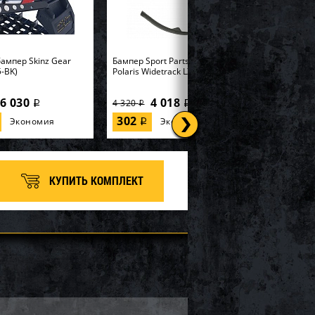
ампер Skinz Gear
Бампер Sport Parts Inc. для
-BK)
Polaris Widetrack LX SM-12358
6 030
4 018
4 320
i
i
i
302
Экономия
Экономия
i
КУПИТЬ КОМПЛЕКТ