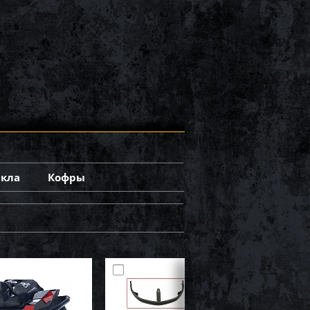
екла
Кофры