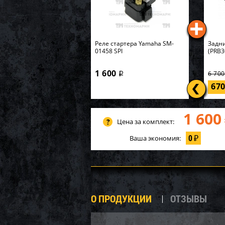
Реле стартера Yamaha SM-
Задни
01458 SPI
(PRB3
1 600
6 70
i
67
1 600
Цена за комплект:
0
Ваша экономия:
₽
О ПРОДУКЦИИ
ОТЗЫВЫ