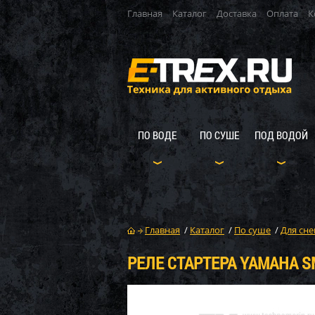
Главная
Каталог
Доставка
Оплата
К
ПО ВОДЕ
ПО СУШЕ
ПОД ВОДОЙ
Главная
/
Каталог
/
По суше
/
Для сне
РЕЛЕ СТАРТЕРА YAMAHA SM