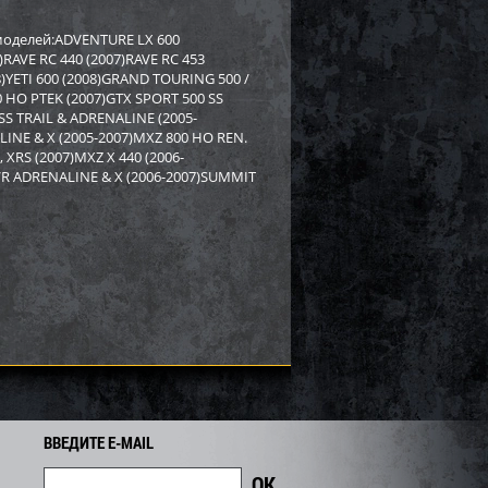
rctic Cat/Yamaha SM-
Бампер Yamaha SM-12530
 моделей:ADVENTURE LX 600
RAVE RC 440 (2007)RAVE RC 453
8)YETI 600 (2008)GRAND TOURING 500 /
8 919
2 558
2 750
i
i
i
00 HO PTEK (2007)GTX SPORT 500 SS
192
Экономия
Экономия
i
 SS TRAIL & ADRENALINE (2005-
INE & X (2005-2007)MXZ 800 HO REN.
XRS (2007)MXZ X 440 (2006-
/R ADRENALINE & X (2006-2007)SUMMIT
PI для снегохода BRP
Бампер SPI для снегохода BRP
ВВЕДИТЕ E-MAIL
7
SM-12683