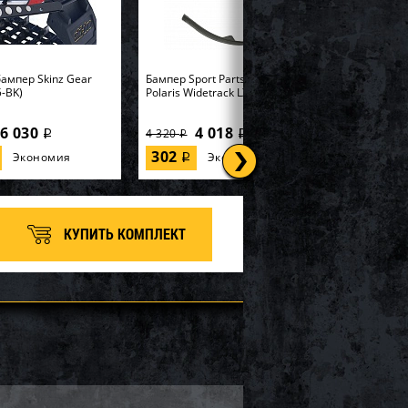
ампер Skinz Gear
Бампер Sport Parts Inc. для
-BK)
Polaris Widetrack LX SM-12358
6 030
4 018
4 320
i
i
i
302
Экономия
Экономия
i
КУПИТЬ КОМПЛЕКТ