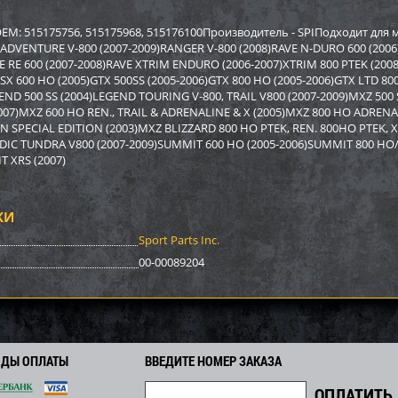
р Sport Parts Inc. для
Бампер BRP SM-12022
Бампер A
REV XP) SM-12454
12517
EM: 515175756, 515175968, 515176100Производитель - SPIПодходит для
ADVENTURE V-800 (2007-2009)RANGER V-800 (2008)RAVE N-DURO 600 (2006)
VE RE 600 (2007-2008)RAVE XTRIM ENDURO (2006-2007)XTRIM 800 PTEK (200
2 948
3 878
0
4 170
9 590
i
i
i
i
i
)GSX 600 HO (2005)GTX 500SS (2005-2006)GTX 800 HO (2005-2006)GTX LTD 8
2
292
671
Экономия
Экономия
i
i
i
GEND 500 SS (2004)LEGEND TOURING V-800, TRAIL V800 (2007-2009)MXZ 500
07)MXZ 600 HO REN., TRAIL & ADRENALINE & X (2005)MXZ 800 HO ADRENAL
 SPECIAL EDITION (2003)MXZ BLIZZARD 800 HO PTEK, REN. 800HO PTEK, X, 
NDIC TUNDRA V800 (2007-2009)SUMMIT 600 HO (2005-2006)SUMMIT 800 HO
T XRS (2007)
КИ
Sport Parts Inc.
00-00089204
р задний BRP SM-12698
Бампер Polaris SM-12494
Бампер S
ОДЫ ОПЛАТЫ
ВВЕДИТЕ НОМЕР ЗАКАЗА
SM-1246