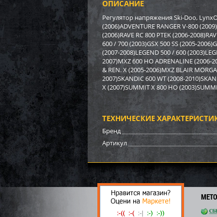
ОПИСАНИЕ
Бампе
BRP (
Регулятор напряжения Ski-Doo, LynxO
(2006)ADVENTURE RANGER V-800 (2009)
(2006)RAVE RC 800 PTEK (2006-2008)RA
3 17
600 / 700 (2003)GSX 500 SS (2005-2006
22
(2007-2008)LEGEND 500 / 600 (2003)LE
2007)MXZ 600 HO ADRENALINE (2006-20
& REN. X (2005-2006)MXZ BLAIR MORGAN
2007)SKANDIC 600 WT (2008-2010)SKA
X (2007)SUMMIT X 800 HO (2003)SUMMI
ТЕХНИЧЕСКИЕ ХАРАКТЕРИСТИ
Бренд
Артикул
Бампе
МЕТ