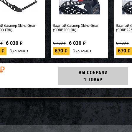
й бампер Skinz Gear
Задний бампер Skinz Gear
Задний б
00-FBK)
(SDRB200-BK)
(SDRB225
6 030
6 030
0
6 700
6 700
i
i
i
i
i
0
670
670
Экономия
Экономия
i
i
i
₽
ВЫ СОБРАЛИ
1 ТОВАР