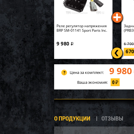
Реле регулятор напряжения
Задни
BRP SM-01141 Sport Parts Inc.
(PRB3
9 980
6 70
i
67
9 980
Цена за комплект:
0
Ваша экономия:
₽
О ПРОДУКЦИИ
ОТЗЫВЫ