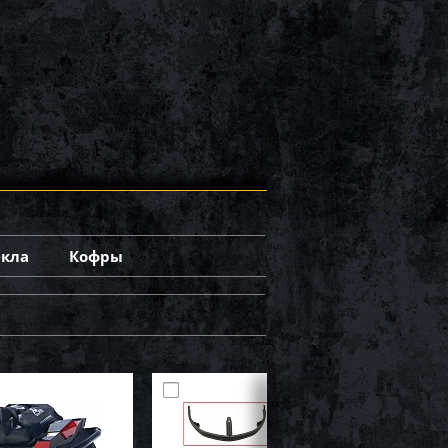
екла
Кофры