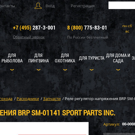
онтакты
Вход
Регистрация
пн-сб
+7 (495)
287-3-001
8 (800)
775-83-01
вс
Обратный звонок
По России бесплатный
ДЛЯ
ДЛЯ
ДЛЯ
ДЛЯ ДОМА И
ДЛЯ ТУРИСТА
Э
РЫБОЛОВА
ПИНГВИНА
ОХОТНИКА
САДА
гохода
/
Расходники
/
Запчасти
/
Реле регулятор напряжения BRP SM-01
НИЯ BRP SM-01141 SPORT PARTS INC.
00-000
Артикул: