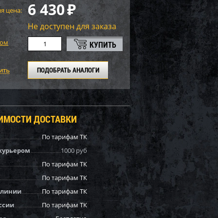
6 430
₽
я цена:
Не доступен для заказа
том
ПОДОБРАТЬ АНАЛОГИ
ОИМОСТИ ДОСТАВКИ
По тарифам ТК
курьером
1000 руб
По тарифам ТК
По тарифам ТК
 линии
По тарифам ТК
ссии
По тарифам ТК