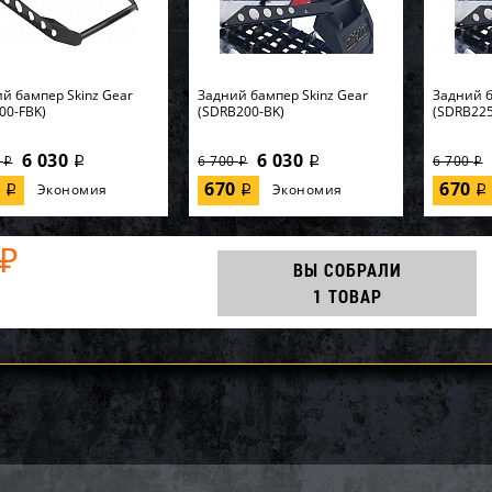
й бампер Skinz Gear
Задний бампер Skinz Gear
Задний б
00-FBK)
(SDRB200-BK)
(SDRB225
6 030
6 030
0
6 700
6 700
i
i
i
i
i
0
670
670
Экономия
Экономия
i
i
i
₽
ВЫ СОБРАЛИ
1 ТОВАР