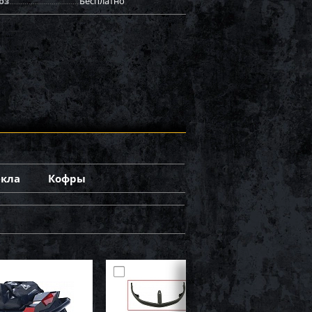
оз
Бесплатно
екла
Кофры