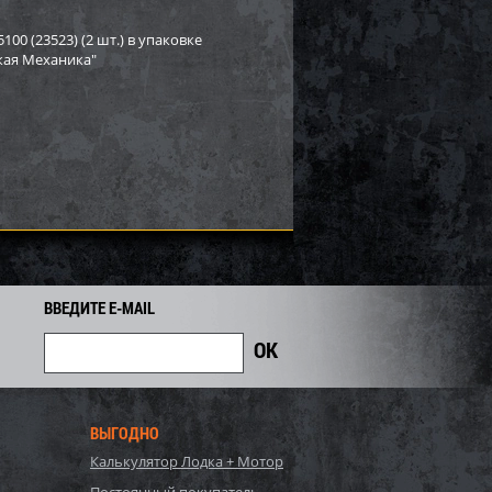
PI для снегохода BRP
Бампер Arctic Cat/Yamaha SM-
3
12517
0 (23523) (2 шт.) в упаковке
ская Механика"
4 129
8 919
9 590
i
i
i
671
Экономия
Экономия
i
ВВЕДИТЕ E-MAIL
ВЫГОДНО
rctic Cat/Yamaha SM-
Бампер BRP SM-12022
Калькулятор Лодка + Мотор