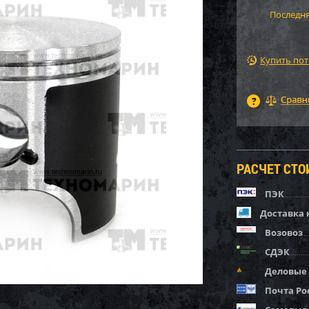
Последня
Купить по
РАСЧЕТ СТ
ПЭК
Доставка 
Возовоз
СДЭК
Деловые
Почта Ро