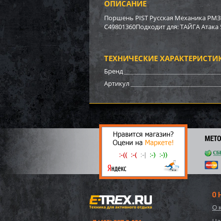
ОПИСАНИЕ
Бампе
BRP (
Поршень PIST Русская Механика РМЗ 
C49801360Подходит для: ТАЙГА Атака 
3 17
22
ТЕХНИЧЕСКИЕ ХАРАКТЕРИСТИ
Бренд
Артикул
МЕТ
О 
Бамп
О 