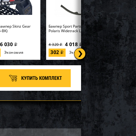
ампер Skinz Gear
Бампер Sport Parts Inc. для
-BK)
Polaris Widetrack LX SM-12358
6 030
4 018
4 320
i
i
i
302
Экономия
Экономия
i
КУПИТЬ КОМПЛЕКТ