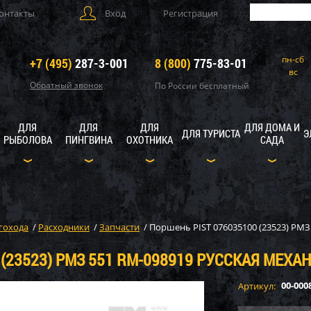
онтакты
Вход
Регистрация
пн-сб
+7 (495)
287-3-001
8 (800)
775-83-01
вс
Обратный звонок
По России бесплатный
ДЛЯ
ДЛЯ
ДЛЯ
ДЛЯ ДОМА И
ДЛЯ ТУРИСТА
Э
РЫБОЛОВА
ПИНГВИНА
ОХОТНИКА
САДА
гохода
/
Расходники
/
Запчасти
/
Поршень PIST 076035100 (23523) РМЗ
 (23523) РМЗ 551 RM-098919 РУССКАЯ МЕХА
00-000
Артикул: