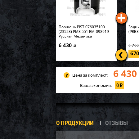
Поршень PIST 076035100
Задни
(23523) РМЗ 551 RM-098919
(PRB3
Русская Механика
6 430
6 70
i
67
6 430
Цена за комплект:
0
Ваша экономия:
₽
О ПРОДУКЦИИ
ОТЗЫВЫ