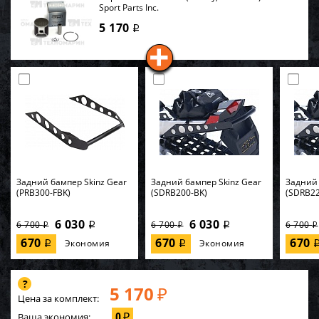
Sport Parts Inc.
5 170
i
Задний бампер Skinz Gear
Задний бампер Skinz Gear
Задний 
(PRB300-FBK)
(SDRB200-BK)
(SDRB22
6 030
6 030
6 700
6 700
6 700
i
i
i
i
i
670
670
670
Экономия
Экономия
i
i
5 170
₽
Цена за комплект:
0
Ваша экономия:
₽