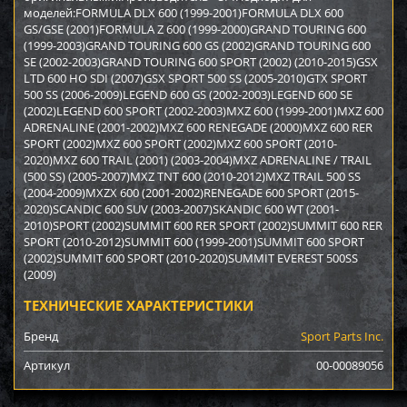
моделей:FORMULA DLX 600 (1999-2001)FORMULA DLX 600
GS/GSE (2001)FORMULA Z 600 (1999-2000)GRAND TOURING 600
(1999-2003)GRAND TOURING 600 GS (2002)GRAND TOURING 600
SE (2002-2003)GRAND TOURING 600 SPORT (2002) (2010-2015)GSX
LTD 600 HO SDI (2007)GSX SPORT 500 SS (2005-2010)GTX SPORT
500 SS (2006-2009)LEGEND 600 GS (2002-2003)LEGEND 600 SE
(2002)LEGEND 600 SPORT (2002-2003)MXZ 600 (1999-2001)MXZ 600
ADRENALINE (2001-2002)MXZ 600 RENEGADE (2000)MXZ 600 RER
SPORT (2002)MXZ 600 SPORT (2002)MXZ 600 SPORT (2010-
2020)MXZ 600 TRAIL (2001) (2003-2004)MXZ ADRENALINE / TRAIL
(500 SS) (2005-2007)MXZ TNT 600 (2010-2012)MXZ TRAIL 500 SS
(2004-2009)MXZX 600 (2001-2002)RENEGADE 600 SPORT (2015-
2020)SCANDIC 600 SUV (2003-2007)SKANDIC 600 WT (2001-
2010)SPORT (2002)SUMMIT 600 RER SPORT (2002)SUMMIT 600 RER
SPORT (2010-2012)SUMMIT 600 (1999-2001)SUMMIT 600 SPORT
(2002)SUMMIT 600 SPORT (2010-2020)SUMMIT EVEREST 500SS
(2009)
ТЕХНИЧЕСКИЕ ХАРАКТЕРИСТИКИ
Бренд
Sport Parts Inc.
Артикул
00-00089056