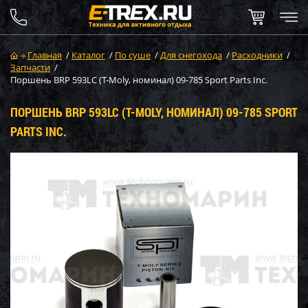
Главная
/
Каталог
/
По суше
/
Для снегохода
/
Расходники
/
Запчасти
/
Поршень BRP 593LC (T-Moly, номинал) 09-785 Sport Parts Inc.
ПОРШЕНЬ BRP 593LC (T-MOLY, НОМИНАЛ) 09-785 SPORT
PARTS INC.