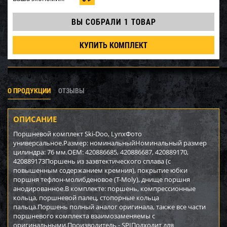
ВЫ СОБРАЛИ
1 ТОВАР
КУПИТЬ КОМПЛЕКТ
О ПРОДУКЦИИ
ОТЗЫВЫ
ОПИСАНИЕ
Поршневой комплект Ski-Doo, LynxФото
универсальное.Размер: номинальныйНоминальный размер
цилиндра: 76 мм.OEM: 420886685, 420886687, 420889170,
420889173Поршень из заэвтектического сплава (с
повышенным содержанием кремния), покрытие юбки
поршня тефлон-молибденовое (T-Moly), днище поршня
анодированное.В комплекте: поршень, компрессионные
кольца, поршневой палец, стопорные кольца
пальца.Поршень полный аналог оригинала, также все части
поршневого комплекта взаимозаменяемы с
оригинальными.Производитель - SPIПодходит для