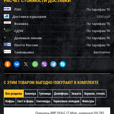
ПЭК
По тарифам ТК
Доставка курьером
1000 руб
Возовоз
По тарифам ТК
СДЭК
По тарифам ТК
Деловые линии
По тарифам ТК
Почта России
По тарифам ТК
Самовывоз
Бесплатно
С ЭТИМ ТОВАРОМ ВЫГОДНО ПОКУПАЮТ В КОМПЛЕКТЕ
Все разделы
Бампера
Гусеницы
Демпферы
Защита
Зеркала, стекла
Кофры
Свет и фары
Снегоходы
Тормозные колодки
Фильтры
Поршень BRP 593LC (T-Moly, номинал) 09-785