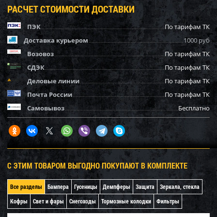
РАСЧЕТ СТОИМОСТИ ДОСТАВКИ
ПЭК
По тарифам ТК
Доставка курьером
1000 руб
Возовоз
По тарифам ТК
СДЭК
По тарифам ТК
Деловые линии
По тарифам ТК
Почта России
По тарифам ТК
Самовывоз
Бесплатно
С ЭТИМ ТОВАРОМ ВЫГОДНО ПОКУПАЮТ В КОМПЛЕКТЕ
Все разделы
Бампера
Гусеницы
Демпферы
Защита
Зеркала, стекла
Кофры
Свет и фары
Снегоходы
Тормозные колодки
Фильтры