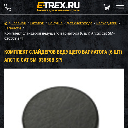
Главная
/
Каталог
/
По суше
/
Для снегохода
/
Расходники
/
Запчасти
/
Комплект слайдеров ведущего вариатора (6 шт) Arctic Cat SM-
03050B SPI
КОМПЛЕКТ СЛАЙДЕРОВ ВЕДУЩЕГО ВАРИАТОРА (6 ШТ)
ARCTIC CAT SM-03050B SPI