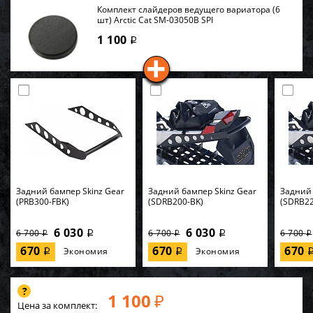
Комплект слайдеров ведущего вариатора (6
шт) Arctic Cat SM-03050B SPI
1 100
i
Задний бампер Skinz Gear
Задний бампер Skinz Gear
Задний 
(PRB300-FBK)
(SDRB200-BK)
(SDRB22
6 030
6 030
6 700
6 700
6 700
i
i
i
i
i
670
670
670
Экономия
Экономия
i
i
1 100
₽
Цена за комплект: