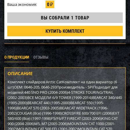
0
Ваша экономия:
₽
ВЫ СОБРАЛИ
1 ТОВАР
КУПИТЬ КОМПЛЕКТ
О ПРОДУКЦИИ
ОТЗЫВЫ
ОПИСАНИЕ
Комплект слайдеров Arctic CatКомплект на один вариатор (6
шт)OEM: 0646-205, 0646-293Производитель - SPIПодходит для
моделей:440 SNO PRO (2004-2006)4-STROKE TOURING/TRAIL
(2002-2003)ВСЕ МОДЕЛИ 6/9 TOWER (1999-2014)BEARCAT 340/440
(1995-2000)BEARCAT 440 (1995-2000)BEARCAT 550 (1995-
1996)BEARCAT 570 (2003-2005)BEARCAT WIDETRACK (1996-
2002)COUGAR (Все) (1996-1998)CROSSFIRE 600/700 EFI (2006)EXT
580/600 (Все) (1997-1998)F5/F6/F7 FIRECAT (2003-2006)KING CAT
900 (2004-2006)M5, M7 (2005-2006)MOUNTAIN CAT 1000 (2001-
2002)MOUNTAIN CAT 500 EFI (2001-2002)MOUNTAIN CAT 570