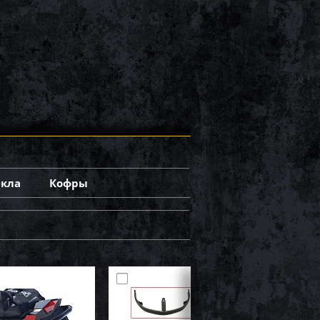
екла
Кофры