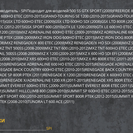
р Sport Parts Inc. для
Бампер BRP SM-12022
Бампер A
REV XP) SM-12454
12517
одитель - SPIПодходит для моделей:500 SS GTX SPORT (2009)FREERIDE 
 600HO ETEC (2010-2015)GRAND-TOURING SE 1200 (2010-2015)GRAND-TOUR
015)GSX LTD 600HO ETEC (2009)GSX LTD 600HO SDI (2008)GSX LTD 800R (200
2 948
3 878
0
4 170
9 590
i
i
i
i
i
EC (2012-2015)GSX SPORT 600 (2010)GTX LE 1200 (2009)GTX LE 600 HO ETEC
2
292
671
Экономия
Экономия
i
i
i
200 (2010)MXZ ADRENALINE 600HO ETEC (2009-2010)MXZ ADRENALINE 60
 PTEK (2008-2009)MXZ IRON DOG 600HO ETEC (2015)MXZ IRON DOG 800R
008)MXZ RENEGADE/X 800 ETEC (2009)MXZ RENEGADE/X HO SDI (2008)MXZ S
XZ TNT 500SS (2008-2009)MXZ TNT 600 (2010-2012)MXZ TNT 600HO ETEC (2
IL 500SS (2008-2009)MXZ X 1200 (2009-2015)MXZ X 600 HO SDI EFI (2008)
 (2008-2010)MXZ XRS 600HO ETEC (2010-2015)MXZ X-RS 800R ETEC (2011-20
010)RENEGADE ADRENALINE 600 HO ETEC (2010-2015)RENEGADE ADRENALI
NEGADE BACK COUNTRY 600HO ETEC (2010-2015)RENEGADE BACK COUNTRY 
DE SP 800R PTEK (2011)RENEGADE X 1200 (2010)RENEGADE X 600HO ETEC 
010)RENEGADE X/ADRENALINE 1200 XR (2011-2015)RENEGADE XRS 800R ETE
MMIT EVEREST 600HO ETEC (2009-2011)SUMMIT EVEREST 800R ETEC (2011)
1)SUMMIT HILLCLIMB 800 (2009-2010)SUMMIT SP 600HO ETEC (2012-2015)S
MIT SPORT 600 (2010-2015)SUMMIT SPORT 800R PTEK (2012-2015)SUMMIT X
TEK (2008-2010)TUNDRA LT 600 ACE (2011)
р задний BRP SM-12698
Бампер Polaris SM-12494
Бампер S
КИ
SM-1246
SPI