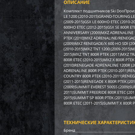
ОПИСАНИЕ
Бампе
BRP (
Комплект подшипников Ski DooПроизв
LE 1200 (2010-2015)GRAND-TOURING LE
(2009-2015)GSX LE 600HO ETEC (2010-2
3 17
600HO ETEC (2012-2015)GSX SE 800R ET
22
ANNIVERSARY (2009)MXZ ADRENALINE 1
PTEK (2010)MXZ ADRENALINE/RENEGADE
(2009)MXZ RENEGADE/X 600 HO SDI (2
(2010-2015)MXZ TNT 1200 (2009-2015)M
2015)MXZ TNT 800R PTEK (2011)MXZ TRA
800R ETEC (2010-2015)MXZ X 800R PTEK
(2010)RENEGADE ADRENALINE 1200R (2
ADRENALINE 800R PTEK (2010-2011)RE
COUNTRY 800R PTEK (2010-2011)RENEGA
(2011-2015)RENEGADE X 800R PTEK (2
(2009)SUMMIT EVEREST 500SS (2009)SU
2011)SUMMIT FREERIDE 800R ETEC (201
2015)SUMMIT SP 800R PTEK (2011)SUM
800R ETEC (2011-2015)SUMMIT X 800R P
Бампе
ТЕХНИЧЕСКИЕ ХАРАКТЕРИСТИ
Бренд