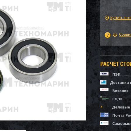
Купить по
РАСЧЕТ СТ
ПЭК
Доставка 
Возовоз
СДЭК
Деловые
Почта Ро
Самовыв