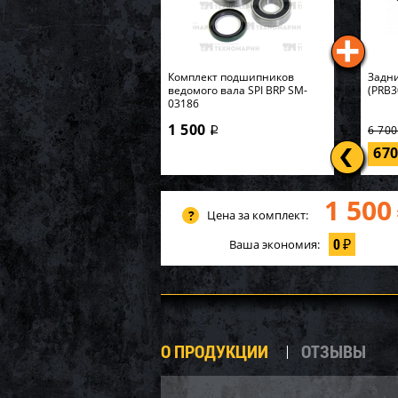
Комплект подшипников
Задни
ведомого вала SPI BRP SM-
(PRB3
03186
1 500
6 70
i
67
1 500
Цена за комплект:
0
Ваша экономия:
₽
О ПРОДУКЦИИ
ОТЗЫВЫ