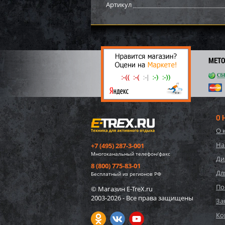
Артикул
6 38
44
МЕТ
О 
О 
На
+7 (495) 287-3-001
Многоканальный телефон/факс
Ди
8 (800) 775-83-01
Бамп
Дл
Бесплатный из регионов РФ
По
© Магазин E-TreX.ru
3 15
2003-2026 - Все права защищены
За
22
Ко