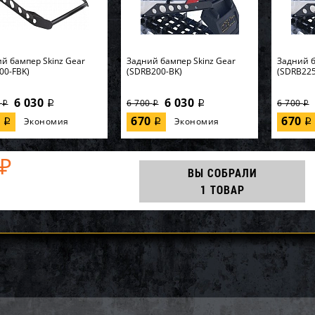
й бампер Skinz Gear
Задний бампер Skinz Gear
Задний б
00-FBK)
(SDRB200-BK)
(SDRB225
6 030
6 030
0
6 700
6 700
i
i
i
i
i
0
670
670
Экономия
Экономия
i
i
i
₽
ВЫ СОБРАЛИ
1 ТОВАР