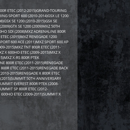
rctic Cat/Yamaha SM-
Бампер Yamaha SM-12530
800R ETEC (2012-2015)GRAND-TOURING
ING SPORT 600 (2010-2014)GSX LE 1200
8)GSX SE 1200 (2010-2015)GSX SE
8 919
2 558
2 750
i
i
i
 (2009)GTX SE 1200 (2009)MXZ 50TH
192
Экономия
Экономия
i
0HO SDI (2008)MXZ ADRENALINE 800R
 ETEC (2015)MXZ RENEGADE 1200
PORT 600 ACE (2011)MXZ SPORT 600 XP
009-2015)MXZ TNT 800R ETEC (2011-
MXZ X 600HO ETEC (2009-2015)MXZ X
15)MXZ X-RS 800R PTEK
NE 800R ETEC (2011-2015)RENEGADE
800R ETEC (2011-2015)RENEGADE BACK
(2010-2015)RENEGADE X 800R ETEC
C (2015)SUMMIT 50TH ANNIVERSARY
SUMMIT EVEREST 800R PTEK (2008-
UMMIT SP 800R ETEC (2012-
 600HO ETEC (2009-2011)SUMMIT X
PI для снегохода BRP
Бампер SPI для снегохода BRP
7
SM-12683