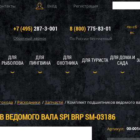
онтакты
Вход
Регистрация
пн-сб
+7 (495)
287-3-001
8 (800)
775-83-01
вс
Обратный звонок
По России бесплатный
ДЛЯ
ДЛЯ
ДЛЯ
ДЛЯ ДОМА И
ДЛЯ ТУРИСТА
Э
РЫБОЛОВА
ПИНГВИНА
ОХОТНИКА
САДА
гохода
/
Расходники
/
Запчасти
/
Комплект подшипников ведомого вал
ВЕДОМОГО ВАЛА SPI BRP SM-03186
00-001
Артикул: