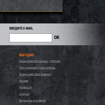
6 305
4 129
4 440
i
i
i
311
Экономия
Экономия
i
ВВЕДИТЕ E-MAIL
ВЫГОДНО
Калькулятор Лодка + Мотор
Постоянный покупатель
Бонусная программа
olaris SM-12694
Пробойник для гусеницы SM-
Акции
04047 Sport Parts Inc.
Новости
4 408
609
700
i
i
i
Статьи
91
Экономия
Экономия
i
Вопросы и ответы