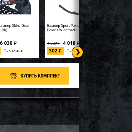
ампер Skinz Gear
Бампер Sport Parts Inc. для
-BK)
Polaris Widetrack LX SM-12358
6 030
4 018
4 320
i
i
i
302
Экономия
Экономия
i
КУПИТЬ КОМПЛЕКТ