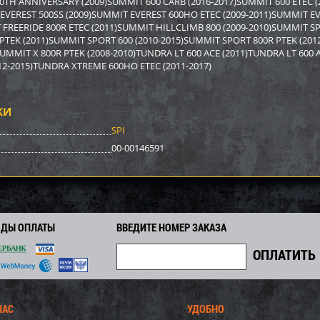
0TH ANNIVERSARY (2009)SUMMIT 600 CARB (2016-2017)SUMMIT 600 ETEC (
5 933
5 366
0
5 770
6 780
i
i
i
i
i
 EVEREST 500SS (2009)SUMMIT EVEREST 600HO ETEC (2009-2011)SUMMIT E
7
404
475
Экономия
Экономия
 FREERIDE 800R ETEC (2011)SUMMIT HILLCLIMB 800 (2009-2010)SUMMIT S
i
i
i
 PTEK (2011)SUMMIT SPORT 600 (2010-2015)SUMMIT SPORT 800R PTEK (201
SUMMIT X 800R PTEK (2008-2010)TUNDRA LT 600 ACE (2011)TUNDRA LT 600 
12-2015)TUNDRA XTREME 600HO ETEC (2011-2017)
КИ
SPI
00-00146591
ОДЫ ОПЛАТЫ
ВВЕДИТЕ НОМЕР ЗАКАЗА
ер Yamaha SM-12529
Бампер Arctic Cat/Yamaha SM-
Бампер P
12518
2 930
2 762
0
2 970
4 740
i
i
i
i
i
0
208
332
Экономия
Экономия
i
i
i
НАС
УДОБНО