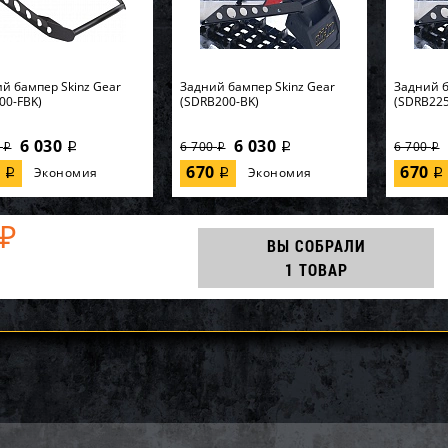
й бампер Skinz Gear
Задний бампер Skinz Gear
Задний б
00-FBK)
(SDRB200-BK)
(SDRB225
6 030
6 030
0
6 700
6 700
i
i
i
i
i
0
670
670
Экономия
Экономия
i
i
i
₽
ВЫ СОБРАЛИ
1 ТОВАР