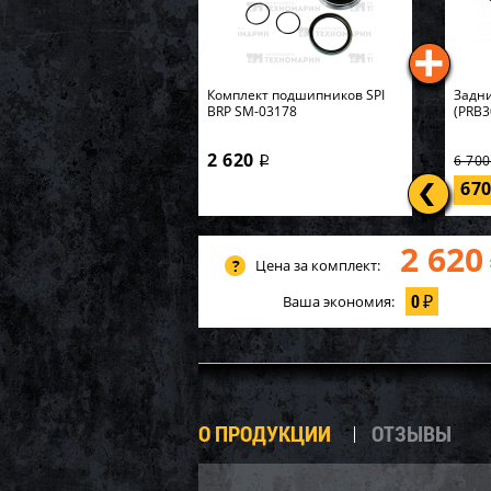
Комплект подшипников SPI
Задни
BRP SM-03178
(PRB3
2 620
6 70
i
67
2 620
Цена за комплект:
0
Ваша экономия:
₽
О ПРОДУКЦИИ
ОТЗЫВЫ