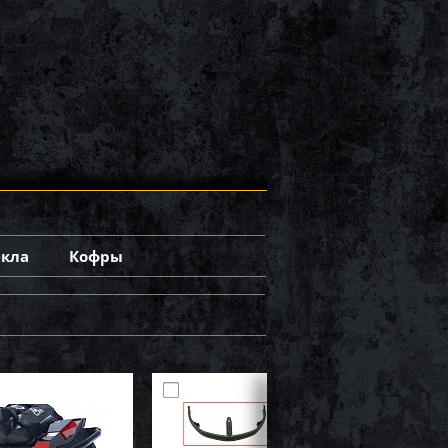
екла
Кофры