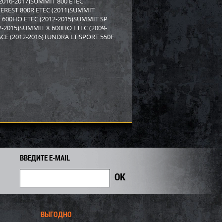
2016-2017)SUMMIT 800 ETEC
6 305
4 129
4 440
i
i
i
VEREST 800R ETEC (2011)SUMMIT
311
Экономия
Экономия
P 600HO ETEC (2012-2015)SUMMIT SP
i
2-2015)SUMMIT X 600HO ETEC (2009-
ACE (2012-2016)TUNDRA LT SPORT 550F
ВВЕДИТЕ E-MAIL
olaris SM-12694
Пробойник для гусеницы SM-
04047 Sport Parts Inc.
4 408
609
700
i
i
i
91
Экономия
Экономия
i
ВЫГОДНО