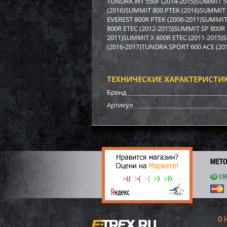
TUNDRA WT 550F (2014-2015)SUMMIT 5
6 38
(2016)SUMMIT 800 PTEK (2016)SUMMIT
44
EVEREST 800R PTEK (2008-2011)SUMMIT
800R ETEC (2012-2015)SUMMIT SP 800R
2011)SUMMIT X 800R ETEC (2011-2015)
(2016-2017)TUNDRA SPORT 600 ACE (20
ТЕХНИЧЕСКИЕ ХАРАКТЕРИСТИ
Бренд
Артикул
МЕТ
Бамп
3 15
22
О 