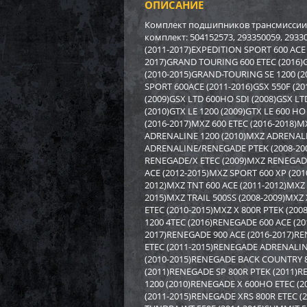
ОПИСАНИЕ
Бампе
BRP (
Комплект подшипников трансмиссии 
комплект: 504152573, 293350059, 293
(2011-2017)EXPEDITION SPORT 600 ACE 
3 17
2017)GRAND TOURING 600 ETEC (2016)
22
(2010-2015)GRAND-TOURING SE 1200 (
SPORT 600ACE (2011-2016)GSX 550F (20
(2009)GSX LTD 600HO SDI (2008)GSX LT
(2010)GTX LE 1200 (2009)GTX LE 600 H
(2016-2017)MXZ 600 ETEC (2016-2018)M
ADRENALINE 1200 (2010)MXZ ADRENALI
ADRENALINE/RENEGADE PTEK (2008-200
RENEGADE/X ETEC (2009)MXZ RENEGADE/
ACE (2012-2015)MXZ SPORT 600 XP (201
2012)MXZ TNT 600 ACE (2011-2012)MXZ 
2015)MXZ TRAIL 500SS (2008-2009)MXZ 
ETEC (2010-2015)MXZ X 800R PTEK (200
1200 4TEC (2016)RENEGADE 600 ACE (2
2017)RENEGADE 900 ACE (2016-2017)R
ETEC (2011-2015)RENEGADE ADRENALIN
(2010-2015)RENEGADE BACK COUNTRY 8
(2011)RENEGADE SP 800R PTEK (2011)
Бампе
1200 (2010)RENEGADE X 600HO ETEC (2
(2011-2015)RENEGADE XRS 800R ETEC 