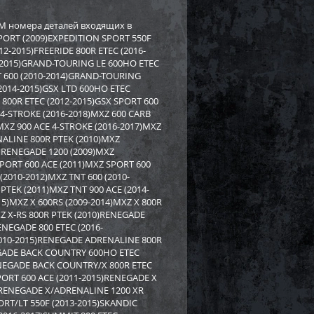
rctic Cat/Yamaha SM-
Бампер Yamaha SM-12530
M номера деталей входящих в
SPORT (2009)EXPEDITION SPORT 550F
2-2015)FREERIDE 800R ETEC (2016-
8 919
2 558
2 750
i
i
i
0-2015)GRAND-TOURING LE 600HO ETEC
192
Экономия
Экономия
i
T 600 (2010-2014)GRAND-TOURING
(2014-2015)GSX LTD 600HO ETEC
E 800R ETEC (2012-2015)GSX SPORT 600
 4-STROKE (2016-2018)MXZ 600 CARB
)MXZ 900 ACE 4-STROKE (2016-2017)MXZ
ALINE 800R PTEK (2010)MXZ
 RENEGADE 1200 (2009)MXZ
PORT 600 ACE (2011)MXZ SPORT 600
(2010-2012)MXZ TNT 600 (2010-
PTEK (2011)MXZ TNT 900 ACE (2014-
15)MXZ X 600RS (2009-2014)MXZ X 800R
XZ X-RS 800R PTEK (2010)RENEGADE
ENEGADE 800 ETEC (2016-
2010-2015)RENEGADE ADRENALINE 800R
EGADE BACK COUNTRY 600HO ETEC
ENEGADE BACK COUNTRY/X 800R ETEC
PORT 600 ACE (2011-2015)RENEGADE X
PI для снегохода BRP
Бампер SPI для снегохода BRP
0)RENEGADE X/ADRENALINE 1200 XR
7
SM-12683
RT/LT 550F (2013-2015)SKANDIC