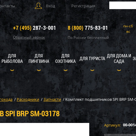
онтакты
Вход
Регистрация
пн-сб
+7 (495)
287-3-001
8 (800)
775-83-01
вс
Обратный звонок
По России бесплатный
ДЛЯ
ДЛЯ
ДЛЯ
ДЛЯ ДОМА И
ДЛЯ ТУРИСТА
Э
РЫБОЛОВА
ПИНГВИНА
ОХОТНИКА
САДА
гохода
/
Расходники
/
Запчасти
/
Комплект подшипников SPI BRP SM-
SPI BRP SM-03178
00-001
Артикул: