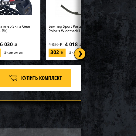
ампер Skinz Gear
Бампер Sport Parts Inc. для
-BK)
Polaris Widetrack LX SM-12358
6 030
4 018
4 320
i
i
i
302
Экономия
Экономия
i
КУПИТЬ КОМПЛЕКТ