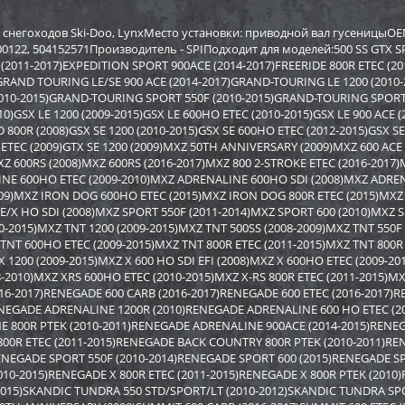
р Sport Parts Inc. для
Бампер BRP SM-12022
Бампер A
REV XP) SM-12454
12517
снегоходов Ski-Doo, LynxМесто установки: приводной вал гусеницыOE
300122, 504152571Производитель - SPIПодходит для моделей:500 SS GTX 
(2011-2017)EXPEDITION SPORT 900ACE (2014-2017)FREERIDE 800R ETEC (201
2 948
3 878
0
4 170
9 590
i
i
i
i
i
GRAND TOURING LE/SE 900 ACE (2014-2017)GRAND-TOURING LE 1200 (201
2
292
671
Экономия
Экономия
i
i
i
2010-2015)GRAND-TOURING SPORT 550F (2010-2015)GRAND-TOURING SPOR
10)GSX LE 1200 (2009-2015)GSX LE 600HO ETEC (2010-2015)GSX LE 900 ACE 
D 800R (2008)GSX SE 1200 (2010-2015)GSX SE 600HO ETEC (2012-2015)GSX S
O ETEC (2009)GTX SE 1200 (2009)MXZ 50TH ANNIVERSARY (2009)MXZ 600 ACE
XZ 600RS (2008)MXZ 600RS (2016-2017)MXZ 800 2-STROKE ETEC (2016-2017
NE 600HO ETEC (2009-2010)MXZ ADRENALINE 600HO SDI (2008)MXZ ADREN
9)MXZ IRON DOG 600HO ETEC (2015)MXZ IRON DOG 800R ETEC (2015)MXZ
X HO SDI (2008)MXZ SPORT 550F (2011-2014)MXZ SPORT 600 (2010)MXZ S
0-2015)MXZ TNT 1200 (2009-2015)MXZ TNT 500SS (2008-2009)MXZ TNT 550F 
TNT 600HO ETEC (2009-2015)MXZ TNT 800R ETEC (2011-2015)MXZ TNT 800R 
X 1200 (2009-2015)MXZ X 600 HO SDI EFI (2008)MXZ X 600HO ETEC (2009-20
8-2010)MXZ XRS 600HO ETEC (2010-2015)MXZ X-RS 800R ETEC (2011-2015)M
016-2017)RENEGADE 600 CARB (2016-2017)RENEGADE 600 ETEC (2016-2017)R
ENEGADE ADRENALINE 1200R (2010)RENEGADE ADRENALINE 600 HO ETEC (
E 800R PTEK (2010-2011)RENEGADE ADRENALINE 900ACE (2014-2015)REN
00R ETEC (2011-2015)RENEGADE BACK COUNTRY 800R PTEK (2010-2011)R
RENEGADE SPORT 550F (2010-2014)RENEGADE SPORT 600 (2015)RENEGADE S
р задний BRP SM-12698
Бампер Polaris SM-12494
Бампер S
010-2015)RENEGADE X 800R ETEC (2011-2015)RENEGADE X 800R PTEK (201
SM-1246
(2015)SKANDIC TUNDRA 550 STD/SPORT/LT (2010-2012)SKANDIC TUNDRA SPO