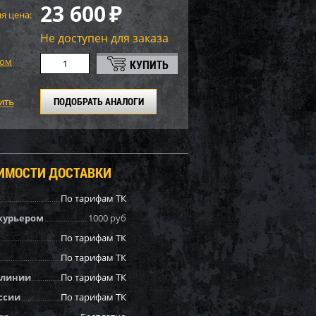
23 600
₽
я цена:
Не доступен для заказа
том
ПОДОБРАТЬ АНАЛОГИ
ОИМОСТИ ДОСТАВКИ
По тарифам ТК
курьером
1000 руб
По тарифам ТК
По тарифам ТК
 линии
По тарифам ТК
ссии
По тарифам ТК