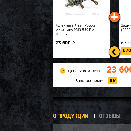
Коленчатый вал Русская
Задни
Механика РМЗ-550 RM-
(PRB3
103332
23 600
6 70
i
67
23 60
Цена за комплект:
0
Ваша экономия:
₽
О ПРОДУКЦИИ
ОТЗЫВЫ