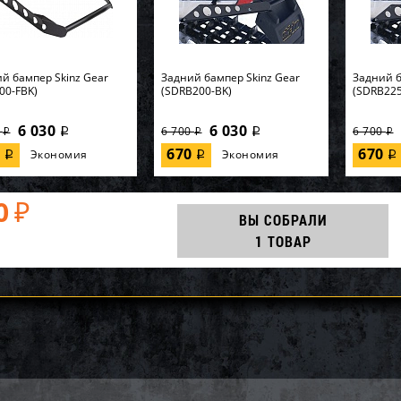
й бампер Skinz Gear
Задний бампер Skinz Gear
Задний б
00-FBK)
(SDRB200-BK)
(SDRB225
6 030
6 030
0
6 700
6 700
i
i
i
i
i
0
670
670
Экономия
Экономия
i
i
i
0
₽
ВЫ СОБРАЛИ
1 ТОВАР