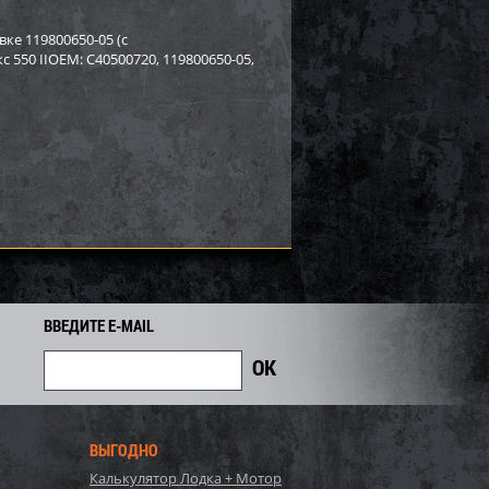
rctic Cat/Yamaha SM-
Бампер Yamaha SM-12530
е 119800650-05 (с
550 IIOEM: C40500720, 119800650-05,
8 919
2 558
2 750
i
i
i
192
Экономия
Экономия
i
ВВЕДИТЕ E-MAIL
PI для снегохода BRP
Бампер SPI для снегохода BRP
ВЫГОДНО
7
SM-12683
Калькулятор Лодка + Мотор