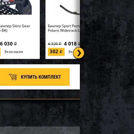
ампер Skinz Gear
Бампер Sport Parts Inc. для
-BK)
Polaris Widetrack LX SM-12358
6 030
4 018
4 320
i
i
i
302
Экономия
Экономия
i
КУПИТЬ КОМПЛЕКТ