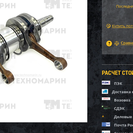
Последня
Купить по
РАСЧЕТ СТ
ПЭК
Доставка 
Возовоз
СДЭК
Деловые
Почта Ро