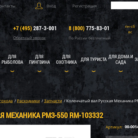
онтакты
Вход
Регистрация
пн-сб
+7 (495)
287-3-001
8 (800)
775-83-01
вс
Обратный звонок
По России бесплатный
ДЛЯ
ДЛЯ
ДЛЯ
ДЛЯ ДОМА И
ДЛЯ ТУРИСТА
Э
РЫБОЛОВА
ПИНГВИНА
ОХОТНИКА
САДА
гохода
/
Расходники
/
Запчасти
/
Коленчатый вал Русская Механика Р
Я МЕХАНИКА РМЗ-550 RM-103332
00-001
Артикул: