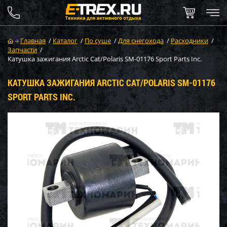
Главная
/
Каталог
/
По суше
/
Для снегохода
/
Расходники
/
Запчасти
/
Катушка зажигания Arctic Cat/Polaris SM-01176 Sport Parts Inc.
КАТУШКА ЗАЖИГАНИЯ ARCTIC CAT/POLARIS SM-01176
SPORT PARTS INC.