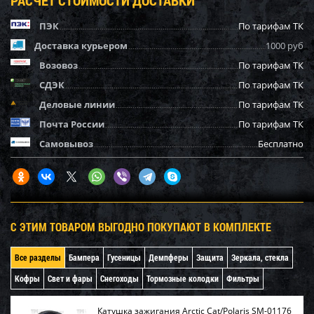
ПЭК
По тарифам ТК
Доставка курьером
1000 руб
Возовоз
По тарифам ТК
СДЭК
По тарифам ТК
Деловые линии
По тарифам ТК
Почта России
По тарифам ТК
Самовывоз
Бесплатно
С ЭТИМ ТОВАРОМ ВЫГОДНО ПОКУПАЮТ В КОМПЛЕКТЕ
Все разделы
Бампера
Гусеницы
Демпферы
Защита
Зеркала, стекла
Кофры
Свет и фары
Снегоходы
Тормозные колодки
Фильтры
Катушка зажигания Arctic Cat/Polaris SM-01176