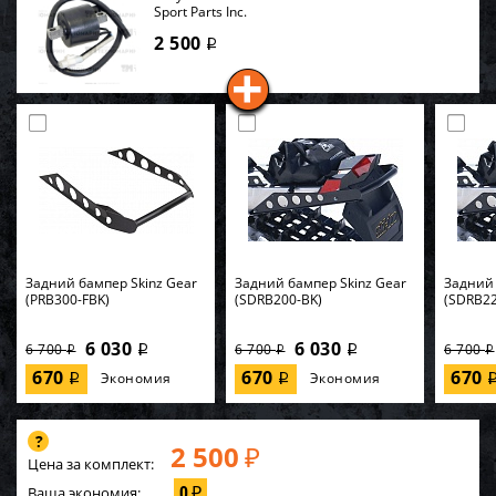
Sport Parts Inc.
2 500
i
Задний бампер Skinz Gear
Задний бампер Skinz Gear
Задний 
(PRB300-FBK)
(SDRB200-BK)
(SDRB22
6 030
6 030
6 700
6 700
6 700
i
i
i
i
i
670
670
670
Экономия
Экономия
i
i
2 500
₽
Цена за комплект:
0
Ваша экономия:
₽