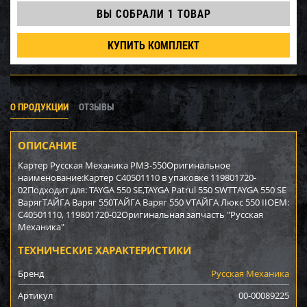
ВЫ СОБРАЛИ
1 ТОВАР
КУПИТЬ КОМПЛЕКТ
О ПРОДУКЦИИ
ОТЗЫВЫ
ОПИСАНИЕ
Картер Русская Механика РМЗ-550Оригинальное
наименование:Картер С40501110 в упаковке 119801720-
02Подходит для: TAYGA 550 SE,TAYGA Patrul 550 SWTТAYGA 550 SE
ВарягТАЙГА Варяг 550ТАЙГА Варяг 550 VТАЙГА Люкс 550 IIOEM:
C40501110, 119801720-02Оригинальная запчасть "Русская
Механика"
ТЕХНИЧЕСКИЕ ХАРАКТЕРИСТИКИ
Бренд
Русская Механика
Артикул
00-00089225