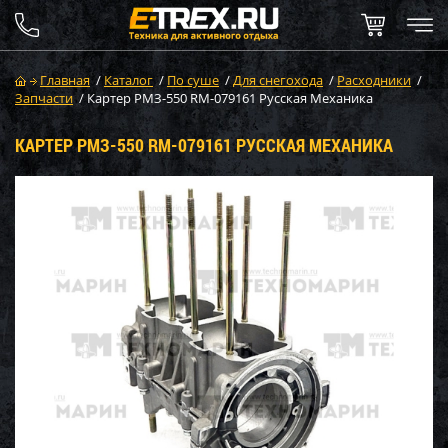
Главная
/
Каталог
/
По суше
/
Для снегохода
/
Расходники
/
Запчасти
/
Картер РМЗ-550 RM-079161 Русская Механика
КАРТЕР РМЗ-550 RM-079161 РУССКАЯ МЕХАНИКА