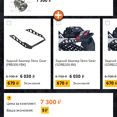
7 300
i
Задний бампер Skinz Gear
Задний бампер Skinz Gear
Задний 
(PRB300-FBK)
(SDRB200-BK)
(SDRB22
6 030
6 030
6 700
6 700
6 700
i
i
i
i
i
670
670
670
Экономия
Экономия
i
i
7 300
₽
Цена за комплект:
0
Ваша экономия:
₽