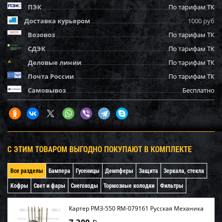
ПЭК
По тарифам ТК
Доставка курьером
1000 руб
Возовоз
По тарифам ТК
СДЭК
По тарифам ТК
Деловые линии
По тарифам ТК
Почта России
По тарифам ТК
Самовывоз
Бесплатно
С ЭТИМ ТОВАРОМ ВЫГОДНО ПОКУПАЮТ В КОМПЛЕКТЕ
Все разделы
Бампера
Гусеницы
Демпферы
Защита
Зеркала, стекла
Кофры
Свет и фары
Снегоходы
Тормозные колодки
Фильтры
Картер РМЗ-550 RM-079161 Русская Механика