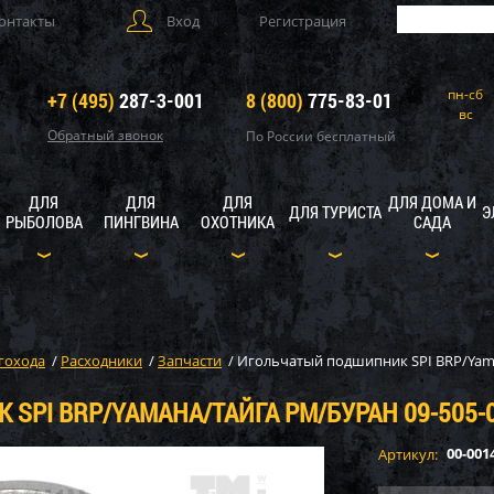
онтакты
Вход
Регистрация
пн-сб
+7 (495)
287-3-001
8 (800)
775-83-01
вс
Обратный звонок
По России бесплатный
ДЛЯ
ДЛЯ
ДЛЯ
ДЛЯ ДОМА И
ДЛЯ ТУРИСТА
Э
РЫБОЛОВА
ПИНГВИНА
ОХОТНИКА
САДА
гохода
/
Расходники
/
Запчасти
/
Игольчатый подшипник SPI BRP/Yama
SPI BRP/YAMAHA/ТАЙГА РМ/БУРАН 09-505-
00-001
Артикул: