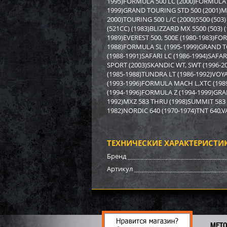
1995)FORMULA 500 LC (2000)FORMULA 5
6 38
1999)GRAND TOURING STD 500 (2001)MA
44
2000)TOURING 500 L/C (2000)5500 (503)
(521CC) (1983)BLIZZARD MX 5500 (503) 
1989)EVEREST 500, 500E (1980-1983)F
1988)FORMULA SL (1995-1999)GRAND TO
(1988-1991)SAFARI LC (1986-1994)SAFAR
SPORT (2003)SKANDIC WT, SWT (1996-2
(1985-1988)TUNDRA LT (1986-1992)VO
(1993-1996)FORMULA MACH L,XTC (198
(1994-1996)FORMULA Z (1994-1999)GRA
1992)MXZ 583 THRU (1998)SUMMIT 583 (
1982)NORDIC 640 (1970-1974)TNT 640,
ТЕХНИЧЕСКИЕ ХАРАКТЕРИСТИ
Бренд
Бамп
Артикул
3 15
22
МЕТ