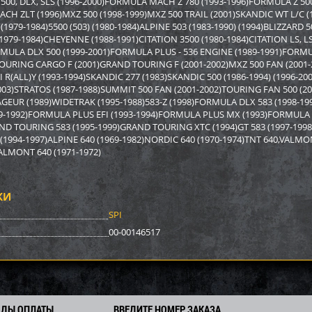
00, DLX, SLS (1996-2000)FORMULA MACH Z 780 (1993-1996)FORMULA Z 50
5 933
5 366
0
5 770
6 780
i
i
i
i
i
CH ZLT (1996)MXZ 500 (1998-1999)MXZ 500 TRAIL (2001)SKANDIC WT L/C (
7
404
475
Экономия
Экономия
 (1979-1984)5500 (503) (1980-1984)ALPINE 503 (1983-1990) (1994)BLIZZARD 
i
i
i
(1979-1984)CHEYENNE (1988-1991)CITATION 3500 (1980-1984)CITATION LS, L
ORMULA DLX 500 (1999-2001)FORMULA PLUS - 536 ENGINE (1989-1991)FORMU
URING CARGO F (2001)GRAND TOURING F (2001-2002)MXZ 500 FAN (2001-2
I R(ALL)Y (1993-1994)SKANDIC 277 (1983)SKANDIC 500 (1986-1994) (1996-20
003)STRATOS (1987-1988)SUMMIT 500 FAN (2001-2002)TOURING FAN 500 (2
YAGEUR (1989)WIDETRAK (1995-1988)583-Z (1998)FORMULA DLX 583 (1998-
9-1992)FORMULA PLUS EFI (1993-1994)FORMULA PLUS MX (1993)FORMULA 
ND TOURING 583 (1995-1999)GRAND TOURING XTC (1994)GT 583 (1997-1998
1994-1997)ALPINE 640 (1969-1982)NORDIC 640 (1970-1974)TNT 640,VALMON
VALMONT 640 (1971-1972)
КИ
SPI
ер Yamaha SM-12529
Бампер Arctic Cat/Yamaha SM-
Бампер P
00-00146517
12518
2 930
2 762
0
2 970
4 740
i
i
i
i
i
0
208
332
Экономия
Экономия
i
i
i
ОДЫ ОПЛАТЫ
ВВЕДИТЕ НОМЕР ЗАКАЗА