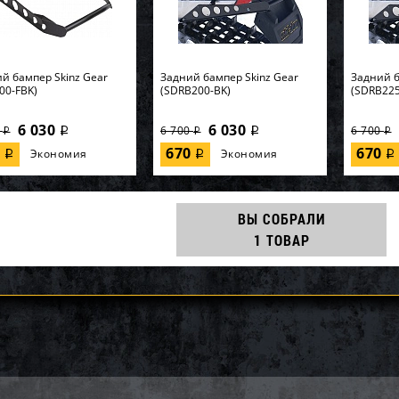
й бампер Skinz Gear
Задний бампер Skinz Gear
Задний б
00-FBK)
(SDRB200-BK)
(SDRB225
6 030
6 030
0
6 700
6 700
i
i
i
i
i
0
670
670
Экономия
Экономия
i
i
i
ВЫ СОБРАЛИ
1 ТОВАР