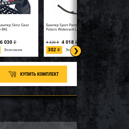
ампер Skinz Gear
Бампер Sport Parts Inc. для
-BK)
Polaris Widetrack LX SM-12358
6 030
4 018
4 320
i
i
i
302
Экономия
Экономия
i
КУПИТЬ КОМПЛЕКТ