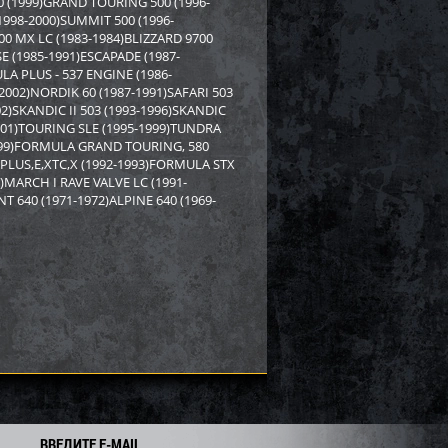
0 (1999)GRAND TOURING 500 (1996-
6 305
4 129
4 440
i
i
i
1998-2000)SUMMIT 500 (1996-
311
Экономия
Экономия
500 MX LC (1983-1984)BLIZZARD 9700
i
SE (1985-1991)ESCAPADE (1987-
LA PLUS - 537 ENGINE (1986-
002)NORDIK 60 (1987-1991)SAFARI 503
02)SKANDIC II 503 (1993-1996)SKANDIC
001)TOURING SLE (1995-1999)TUNDRA
1999)FORMULA GRAND TOURING, 580
PLUS,E,XTC,X (1992-1993)FORMULA STX
)MARCH I RAVE VALVE LC (1991-
T 640 (1971-1972)ALPINE 640 (1969-
olaris SM-12694
Пробойник для гусеницы SM-
04047 Sport Parts Inc.
4 408
609
700
i
i
i
91
Экономия
Экономия
i
ВВЕДИТЕ E-MAIL