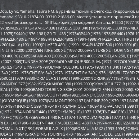
р Sport Parts Inc. для
Бампер BRP SM-12022
Бампер A
REV XP) SM-12454
12517
oo, Lynx, Yamaha, Тайга РМ, БуранВид техники: снегоход, гидроцикл, 
Yamaha: 93310-21874-00, 93310-218A6-00 Место установки: поршневой 
 мм.Производитель - SPIПодходит для моделей Yamaha: ET250 (1977-1981
2 948
3 878
0
4 170
9 590
i
i
i
i
i
973)SM292 (1973-1974)GP 338 (1973)GS 338, 340 (1976-1979)SL 338 (1974)EX
2
292
671
Экономия
Экономия
i
i
i
71-1975)EX440 (1976-1981)GP, TL, 433 (1975)GP440 (1976-1978)PR440 (1976-19
)PHAZER 480/E (1984-1998)PHAZER 480ST (1991-1998)PHAZER DLX THRU (1990
93-2001)XL-V (1991-1993)PHAZER 480H (1990-1994)PHAZER 500 (1999-2001)
LITE (2000-2001)VENTURE 500 XL (1997-2006)VENTURE XL TOURING (1999-2
 400RC (2005)SAFARI 400 (2005-2006)SAFARI 400E (2005)ELAN 250, E (197
 (2007-2009)TUNDRA 300F (2006)OLYMPIQUE 300, S, M, (1971-1977)OLYMPI
EVEREST 340, E (1977-1979)OLYMPIQUE 340, E (1975-1979)TNT 340 (1972-1976
340 (1972-1976)TNT F/A 340 (1973-1978)TNT RV 340 (1976-1980)BLIZZARD 7
68CC) (1979-1983)FORMULA S (1996) (1999-2000)NORDIK 377 (1981-1984)TO
)SKANDIC 377 (1982-1987)SKANDIC 380 (1996-2000)SKANDIC II 377, R (1992
CAL (1996-1998)GRAND TOURING 380F (2001-2004)GTX FAN (2005-2006)LEG
E (1990-1994)SAGA (1989)SCOUT (1989-1992)SKANDIC 380 (1996-2000)SKANDIC
71)OLYMPIQUE (1969-1973)VALMONT 399 (1971)ALPINE 399 (1970-1971)NOR
1970-1971)NORDIC 399 (1970-1971)OLYMPIQUE (1969-1973)VALMONT 399 (
0 (1972-1974)NORDIC 440 (1972)OLYMPIQUE (1973-1976)TNT 440 F/C (1971
40 F/C (1975-1978)EVEREST 440 F/C (1974-1979)OLYMPIQUE (1977)TNT 440 F
I LX, LXE (1990-1992)TNT 440 F/A ,BLIZZARD 438 F/A (1974-1977)BLIZZARD 95
р задний BRP SM-12698
Бампер Polaris SM-12494
Бампер S
83)FORMULA XT (1994)FORMULA GLX (1990)FORMULA MXZ (1993-1994)FORMU
SM-1246
LA ST (1994)GRANDING TOURING 470 (1995)SAFARI GLX, LC, LCE (1990-199