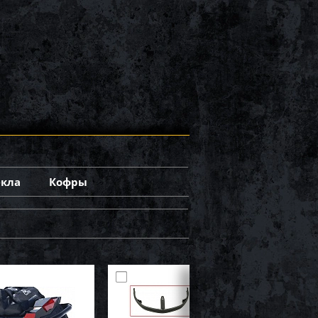
екла
Кофры