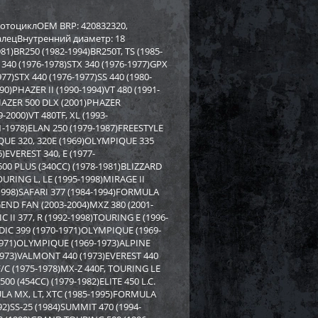
rctic Cat/Yamaha SM-
Бампер Yamaha SM-12530
мотоциклOEM BRP: 420832320,
палецВнутренний диаметр: 18
)BR250 (1982-1994)BR250T, TS (1985-
8 919
2 558
2 750
i
i
i
 340 (1976-1978)STX 340 (1976-1977)GPX
192
Экономия
Экономия
i
77)STX 440 (1976-1977)SS 440 (1980-
)PHAZER II (1990-1994)VT 480 (1991-
PHAZER 500 DLX (2001)PHAZER
000)VT 480TF, XL (1993-
1-1978)ELAN 250 (1979-1987)FREESTYLE
QUE 320, 320E (1969)OLYMPIQUE 335
)EVEREST 340, E (1977-
500 PLUS (340CC) (1978-1981)BLIZZARD
URING L, LE (1995-1998)MIRAGE II
-1998)SAFARI 377 (1984-1994)FORMULA
END FAN (2003-2004)MXZ 380 (2001-
 II 377, R (1992-1998)TOURING E (1996-
DIC 399 (1970-1971)OLYMPIQUE (1969-
1971)OLYMPIQUE (1969-1973)ALPINE
-1973)VALMONT 440 (1973)EVEREST 440
/C (1975-1978)MX-Z 440F, TOURING LE
00 (454CC) (1979-1982)ELITE 450 L.C.
PI для снегохода BRP
Бампер SPI для снегохода BRP
LA MX, LT, XTC (1985-1995)FORMULA
7
SM-12683
2)SS-25 (1984)SUMMIT 470 (1994-