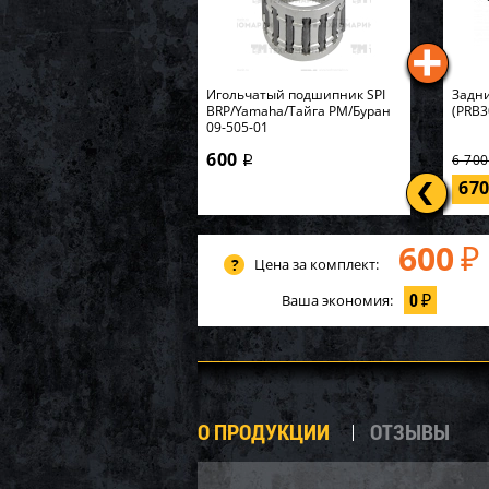
Игольчатый подшипник SPI
Задни
BRP/Yamaha/Тайга РМ/Буран
(PRB3
09-505-01
600
6 70
i
67
600
₽
Цена за комплект:
0
Ваша экономия:
₽
О ПРОДУКЦИИ
ОТЗЫВЫ