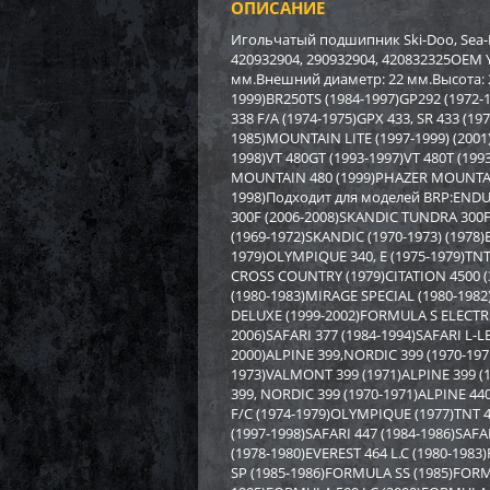
ОПИСАНИЕ
Бампе
BRP (
Игольчатый подшипник Ski-Doo, Sea-D
420932904, 290932904, 420832325OEM 
мм.Внешний диаметр: 22 мм.Высота: 22
3 17
1999)BR250TS (1984-1997)GP292 (1972-1
22
338 F/A (1974-1975)GPX 433, SR 433 (19
1985)MOUNTAIN LITE (1997-1999) (2001
1998)VT 480GT (1993-1997)VT 480T (19
MOUNTAIN 480 (1999)PHAZER MOUNTAIN 
1998)Подходит для моделей BRP:ENDURO
300F (2006-2008)SKANDIC TUNDRA 300F
(1969-1972)SKANDIC (1970-1973) (1978)
1979)OLYMPIQUE 340, E (1975-1979)TNT 
CROSS COUNTRY (1979)CITATION 4500 (3
(1980-1983)MIRAGE SPECIAL (1980-1982
DELUXE (1999-2002)FORMULA S ELECTRI
2006)SAFARI 377 (1984-1994)SAFARI L-L
2000)ALPINE 399,NORDIC 399 (1970-19
1973)VALMONT 399 (1971)ALPINE 399 (
399, NORDIC 399 (1970-1971)ALPINE 44
F/C (1974-1979)OLYMPIQUE (1977)TNT 4
(1997-1998)SAFARI 447 (1984-1986)SAFAR
Бампе
(1978-1980)EVEREST 464 L.C (1980-19
SP (1985-1986)FORMULA SS (1985)FORMU