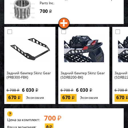
Parts Inc.
700
i
Задний бампер Skinz Gear
Задний бампер Skinz Gear
Задний 
(PRB300-FBK)
(SDRB200-BK)
(SDRB22
6 030
6 030
6 700
6 700
6 700
i
i
i
i
i
670
670
670
Экономия
Экономия
i
i
700
₽
Цена за комплект:
0
Ваша экономия:
₽