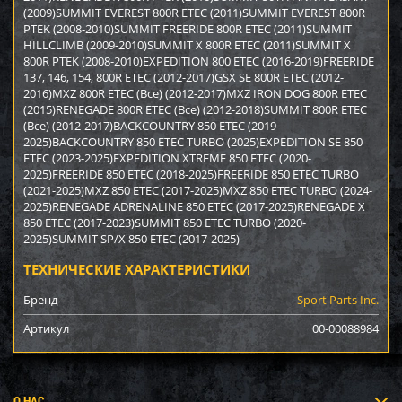
(2009)SUMMIT EVEREST 800R ETEC (2011)SUMMIT EVEREST 800R
PTEK (2008-2010)SUMMIT FREERIDE 800R ETEC (2011)SUMMIT
HILLCLIMB (2009-2010)SUMMIT X 800R ETEC (2011)SUMMIT X
800R PTEK (2008-2010)EXPEDITION 800 ETEC (2016-2019)FREERIDE
137, 146, 154, 800R ETEC (2012-2017)GSX SE 800R ETEC (2012-
2016)MXZ 800R ETEC (Все) (2012-2017)MXZ IRON DOG 800R ETEC
(2015)RENEGADE 800R ETEC (Все) (2012-2018)SUMMIT 800R ETEC
(Все) (2012-2017)BACKCOUNTRY 850 ETEC (2019-
2025)BACKCOUNTRY 850 ETEC TURBO (2025)EXPEDITION SE 850
ETEC (2023-2025)EXPEDITION XTREME 850 ETEC (2020-
2025)FREERIDE 850 ETEC (2018-2025)FREERIDE 850 ETEC TURBO
(2021-2025)MXZ 850 ETEC (2017-2025)MXZ 850 ETEC TURBO (2024-
2025)RENEGADE ADRENALINE 850 ETEC (2017-2025)RENEGADE X
850 ETEC (2017-2023)SUMMIT 850 ETEC TURBO (2020-
2025)SUMMIT SP/X 850 ETEC (2017-2025)
ТЕХНИЧЕСКИЕ ХАРАКТЕРИСТИКИ
Бренд
Sport Parts Inc.
Артикул
00-00088984
О НАС