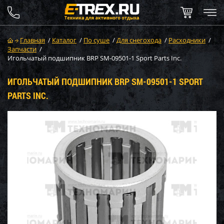
Главная
/
Каталог
/
По суше
/
Для снегохода
/
Расходники
/
Запчасти
/
Игольчатый подшипник BRP SM-09501-1 Sport Parts Inc.
ИГОЛЬЧАТЫЙ ПОДШИПНИК BRP SM-09501-1 SPORT
PARTS INC.