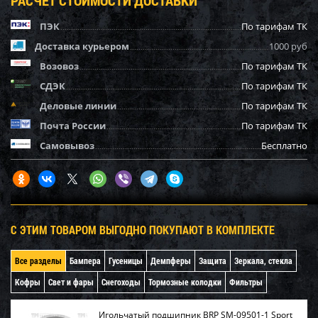
ПЭК
По тарифам ТК
Доставка курьером
1000 руб
Возовоз
По тарифам ТК
СДЭК
По тарифам ТК
Деловые линии
По тарифам ТК
Почта России
По тарифам ТК
Самовывоз
Бесплатно
С ЭТИМ ТОВАРОМ ВЫГОДНО ПОКУПАЮТ В КОМПЛЕКТЕ
Все разделы
Бампера
Гусеницы
Демпферы
Защита
Зеркала, стекла
Кофры
Свет и фары
Снегоходы
Тормозные колодки
Фильтры
Игольчатый подшипник BRP SM-09501-1 Sport