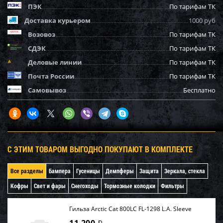
ПЭК
По тарифам ТК
Доставка курьером
1000 руб
Возовоз
По тарифам ТК
СДЭК
По тарифам ТК
Деловые линии
По тарифам ТК
Почта России
По тарифам ТК
Самовывоз
Бесплатно
С ЭТИМ ТОВАРОМ ВЫГОДНО ПОКУПАЮТ В КОМПЛЕКТЕ
Все разделы
Бампера
Гусеницы
Демпферы
Защита
Зеркала, стекла
Кофры
Свет и фары
Снегоходы
Тормозные колодки
Фильтры
Гильза Arctic Cat 800LC FL-1298 L.A. Sleeve