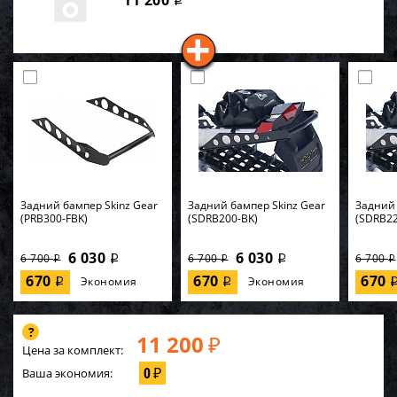
11 200
i
Задний бампер Skinz Gear
Задний бампер Skinz Gear
Задний 
(PRB300-FBK)
(SDRB200-BK)
(SDRB22
6 030
6 030
6 700
6 700
6 700
i
i
i
i
i
670
670
670
Экономия
Экономия
i
i
11 200
₽
Цена за комплект:
0
Ваша экономия:
₽