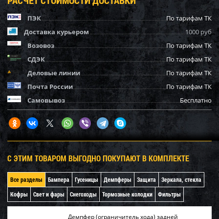
ПЭК
По тарифам ТК
Доставка курьером
1000 руб
Возовоз
По тарифам ТК
СДЭК
По тарифам ТК
Деловые линии
По тарифам ТК
Почта России
По тарифам ТК
Самовывоз
Бесплатно
С ЭТИМ ТОВАРОМ ВЫГОДНО ПОКУПАЮТ В КОМПЛЕКТЕ
Все разделы
Бампера
Гусеницы
Демпферы
Защита
Зеркала, стекла
Кофры
Свет и фары
Снегоходы
Тормозные колодки
Фильтры
Демпфер (ограничитель хода) задней