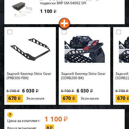
подвески BRP SM-04092 SPI
1 100
i
Задний бампер Skinz Gear
Задний бампер Skinz Gear
Задний 
(PRB300-FBK)
(SDRB200-BK)
(SDRB22
6 030
6 030
6 700
6 700
6 700
i
i
i
i
i
670
670
670
Экономия
Экономия
i
i
1 100
₽
Цена за комплект:
0
Ваша экономия:
₽