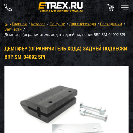
Главная
/
Каталог
/
По суше
/
Для снегохода
/
Расходники
/
Запчасти
/
Демпфер (ограничитель хода) задней подвески BRP SM-04092 SPI
ДЕМПФЕР (ОГРАНИЧИТЕЛЬ ХОДА) ЗАДНЕЙ ПОДВЕСКИ
BRP SM-04092 SPI