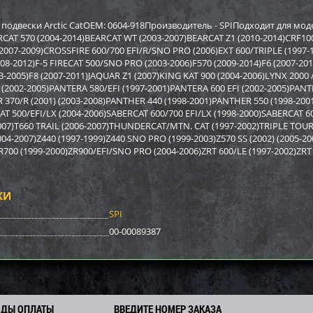
р Sport Parts Inc. для
Бампер BRP SM-12022
Бампер A
REV XP) SM-12454
12517
подвески Arctic CatOEM: 0604-918Производитель - SPIПодходит для мод
RCAT 570 (2004-2014)BEARCAT WT (2003-2007)BEARCAT Z1 (2010-2014)CRF100
(2007-2009)CROSSFIRE 600/700 EFI/R/SNO PRO (2006)EXT 600/TRIPLE (1997-
2 948
3 878
0
4 170
9 590
i
i
i
i
i
2008-2012)F-5 FIRECAT 500/SNO PRO (2003-2006)F570 (2009-2014)F6 (2007-20
2
292
671
Экономия
Экономия
i
i
i
3-2005)F8 (2007-2011)JAQUAR Z1 (2007)KING KAT 900 (2004-2006)LYNX 2000
(2002-2005)PANTERA 580/EFI (1997-2001)PANTERA 600 EFI (2002-2005)PANT
 370/R (2001) (2003-2008)PANTHER 440 (1998-2001)PANTHER 550 (1998-20
 500/EFI/LX (2004-2006)SABERCAT 600/700 EFI/LX (1998-2000)SABERCAT 600
07)T660 TRAIL (2006-2007)THUNDERCAT/MTN. CAT (1997-2002)TRIPLE TOURI
04-2007)Z440 (1997-1999)Z440 SNO PRO (1999-2003)Z570 SS (2002) (2005-20
ZR700 (1999-2000)ZR900/EFI/SNO PRO (2004-2006)ZRT 600/LE (1997-2002)ZRT 
КИ
SPI
00-00089387
р задний BRP SM-12698
Бампер Polaris SM-12494
Бампер S
SM-1246
ОДЫ ОПЛАТЫ
ВВЕДИТЕ НОМЕР ЗАКАЗА