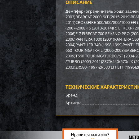
ОПИСАНИЕ
Бампе
BRP (
Демпфер (ограничитель хода) задней 
2003)BEARCAT 2000 /XT (2015-2019)BEA
2011)CROSSFIRE 500/600/800/1000 EFI 
3 17
(2007-2008)F5 (2013-2014)F5 EFI/LXR (
22
2006)F-7 FIRECAT 700 EFI/SNO PRO (200
2006)PANTERA 1000 (2001)PANTERA 550 
2004)PANTHER 340 (1998-1999)PANTHER
660 TOURING/TRAIL (2006-2008)SABERCAT
2009)T660 TOURING/TURBO/ST (2004-20
/TURBO (2009-2011)Z370/440/570/LX (20
2003)ZR580 (1997)ZR580 EFI ETT (1996)
ТЕХНИЧЕСКИЕ ХАРАКТЕРИСТИ
Бренд
Артикул
Бампе
МЕТ