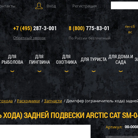
онтакты
Вход
Регистрация
пн-сб
+7 (495)
287-3-001
8 (800)
775-83-01
вс
Обратный звонок
По России бесплатный
ДЛЯ
ДЛЯ
ДЛЯ
ДЛЯ ДОМА И
ДЛЯ ТУРИСТА
Э
РЫБОЛОВА
ПИНГВИНА
ОХОТНИКА
САДА
гохода
/
Расходники
/
Запчасти
/
Демпфер (ограничитель хода) задней 
ХОДА) ЗАДНЕЙ ПОДВЕСКИ ARCTIC CAT SM-04
00-000
Артикул: