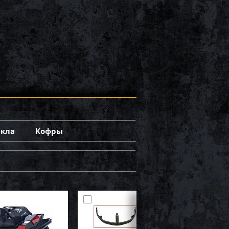
екла
Кофры