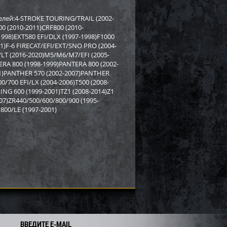
rctic Cat/Yamaha SM-
Бампер Yamaha SM-12530
елей:4-STROKE TOURING/TRAIL (2002-
0 (2010-2011)CRF800 (2010-
1998)EXT580 EFI/DLX (1997-1998)F1000
8 919
2 558
2 750
i
i
i
11)F-6 FIRECAT/EFI/EXT/SNO PRO (2004-
192
Экономия
Экономия
i
 /LT (2016-2020)M5/M6/M7/EFI (2005-
ERA 800 (1998-1999)PANTERA 800 (2002-
01)PANTHER 570 (2002-2007)PANTHER
/700 EFI/LX (2004-2006)T500 (2008-
NG 600 (1999-2001)TZ1 (2008-2014)Z1
07)ZR440/500/600/800/900 (1995-
800/LE (1997-2001)
PI для снегохода BRP
Бампер SPI для снегохода BRP
7
SM-12683
ВВЕДИТЕ E-MAIL