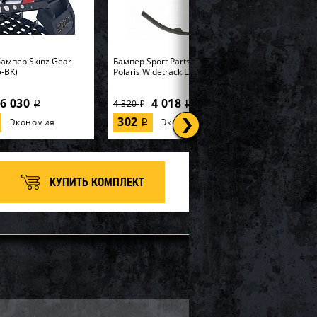
ампер Skinz Gear
Бампер Sport Parts Inc. для
-BK)
Polaris Widetrack LX SM-12358
6 030
4 018
4 320
i
i
i
302
Экономия
Экономия
i
КУПИТЬ КОМПЛЕКТ