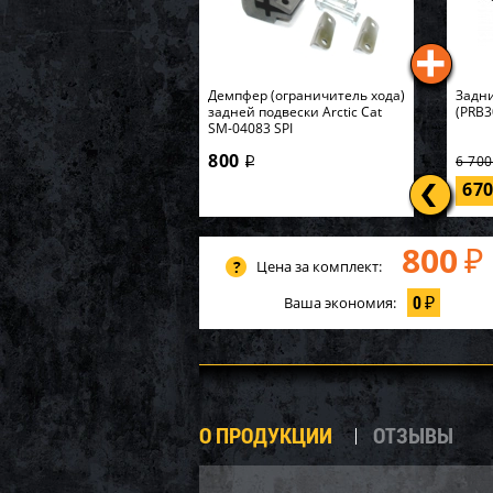
Демпфер (ограничитель хода)
Задни
задней подвески Arctic Cat
(PRB3
SM-04083 SPI
800
6 70
i
67
800
₽
Цена за комплект:
0
Ваша экономия:
₽
О ПРОДУКЦИИ
ОТЗЫВЫ