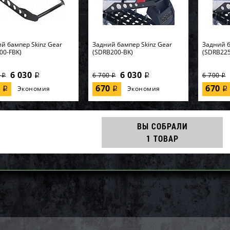
й бампер Skinz Gear
Задний бампер Skinz Gear
Задний б
00-FBK)
(SDRB200-BK)
(SDRB225
6 030
6 030
0
6 700
6 700
i
i
i
i
i
0
670
670
Экономия
Экономия
i
i
i
ВЫ СОБРАЛИ
1 ТОВАР