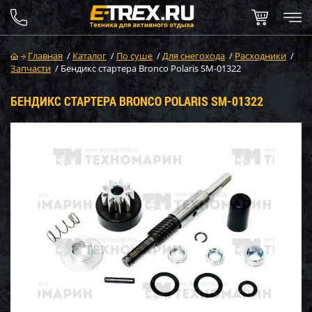
Главная
/
Каталог
/
По суше
/
Для снегохода
/
Расходники
/
Запчасти
/
Бендикс стартера Bronco Polaris SM-01322
БЕНДИКС СТАРТЕРА BRONCO POLARIS SM-01322