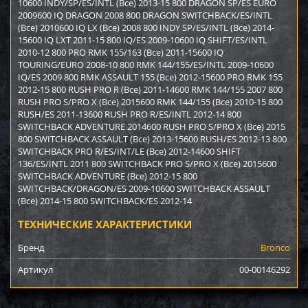
10600 INDY/SP/ES/INTL (Все) 2013-15 800 DRAGON SP/ES EURO
2009600 IQ DRAGON 2008 800 DRAGON SWITCHBACK/ES/INTL
(Все) 2010600 IQ LX (Все) 2008 800 INDY SP/ES/INTL (Все) 2014-
15600 IQ LXT 2011-15 800 IQ/ES 2009-10600 IQ SHIFT/ES/INTL
2010-12 800 PRO RMK 155/163 (Все) 2011-15600 IQ
TOURING/EURO 2008-10 800 RMK 144/155/ES/INTL 2009-10600
IQ/ES 2009 800 RMK ASSAULT 155 (Все) 2012-15600 PRO RMK 155
2012-15 800 RUSH PRO R (Все) 2011-14600 RMK 144/155 2007 800
RUSH PRO S/PRO X (Все) 2015600 RMK 144/155 (Все) 2010-15 800
RUSH/ES 2011-13600 RUSH PRO R/ES/INTL 2012-14 800
SWITCHBACK ADVENTURE 2014600 RUSH PRO S/PRO X (Все) 2015
800 SWITCHBACK ASSAULT (Все) 2013-15600 RUSH/ES 2012-13 800
SWITCHBACK PRO R/ES/INT/LE (Все) 2012-14600 SHIFT
136/ES/INTL 2011 800 SWITCHBACK PRO S/PRO X (Все) 2015600
SWITCHBACK ADVENTURE (Все) 2012-15 800
SWITCHBACK/DRAGON/ES 2009-10600 SWITCHBACK ASSAULT
(Все) 2014-15 800 SWITCHBACK/ES 2012-14
ТЕХНИЧЕСКИЕ ХАРАКТЕРИСТИКИ
Бренд
Bronco
Артикул
00-00146292