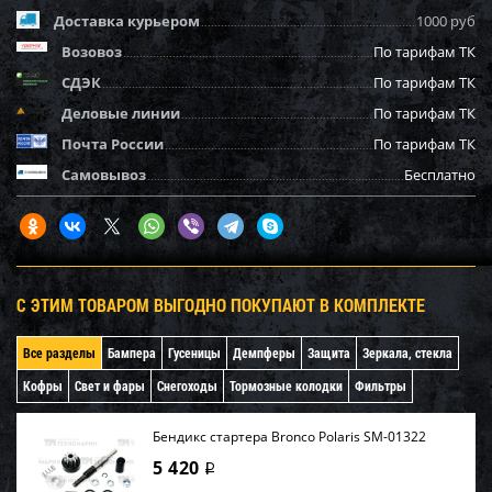
Доставка курьером
1000 руб
Возовоз
По тарифам ТК
СДЭК
По тарифам ТК
Деловые линии
По тарифам ТК
Почта России
По тарифам ТК
Самовывоз
Бесплатно
С ЭТИМ ТОВАРОМ ВЫГОДНО ПОКУПАЮТ В КОМПЛЕКТЕ
Все разделы
Бампера
Гусеницы
Демпферы
Защита
Зеркала, стекла
Кофры
Свет и фары
Снегоходы
Тормозные колодки
Фильтры
Бендикс стартера Bronco Polaris SM-01322
5 420
i