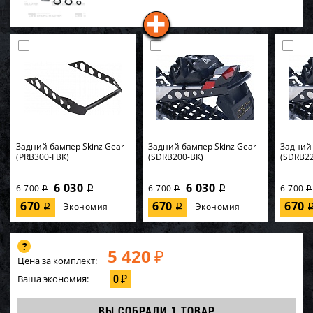
Задний бампер Skinz Gear
Задний бампер Skinz Gear
Задний 
(PRB300-FBK)
(SDRB200-BK)
(SDRB22
6 030
6 030
6 700
6 700
6 700
i
i
i
i
i
670
670
670
Экономия
Экономия
i
i
5 420
₽
Цена за комплект:
0
Ваша экономия:
₽
ВЫ СОБРАЛИ
1 ТОВАР