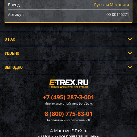
Бренд
Русская Механика
Артикул
00-00146271
О НАС
УДОБНО
ВЫГОДНО
+7 (495) 287-3-001
Многоканальный телефон/факс
8 (800) 775-83-01
Бесплатный из регионов РФ
© Магазин E-TreX.ru
2003-2026 - Все права защищены