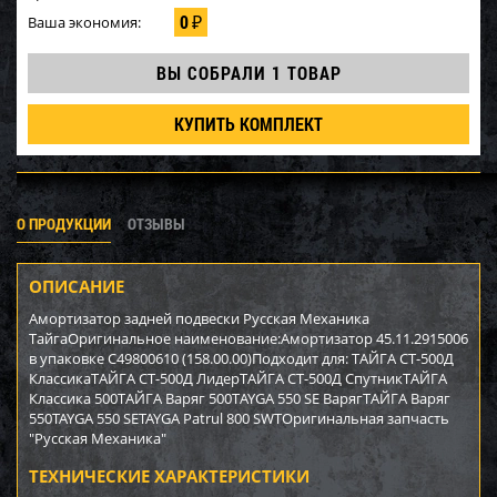
0
Ваша экономия:
₽
ВЫ СОБРАЛИ
1 ТОВАР
КУПИТЬ КОМПЛЕКТ
О ПРОДУКЦИИ
ОТЗЫВЫ
ОПИСАНИЕ
Амортизатор задней подвески Русская Механика
ТайгаОригинальное наименование:Амортизатор 45.11.2915006
в упаковке C49800610 (158.00.00)Подходит для: ТАЙГА СТ-500Д
КлассикаТАЙГА СТ-500Д ЛидерТАЙГА СТ-500Д СпутникТАЙГА
Классика 500ТАЙГА Варяг 500ТAYGA 550 SE ВарягТАЙГА Варяг
550TAYGA 550 SETAYGA Patrul 800 SWTОригинальная запчасть
"Русская Механика"
ТЕХНИЧЕСКИЕ ХАРАКТЕРИСТИКИ