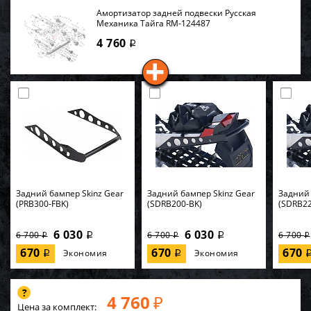
Амортизатор задней подвески Русская
Механика Тайга RM-124487
4 760
i
Задний бампер Skinz Gear
Задний бампер Skinz Gear
Задний 
(PRB300-FBK)
(SDRB200-BK)
(SDRB22
6 030
6 030
6 700
6 700
6 700
i
i
i
i
i
670
670
670
Экономия
Экономия
i
i
4 760
₽
Цена за комплект: