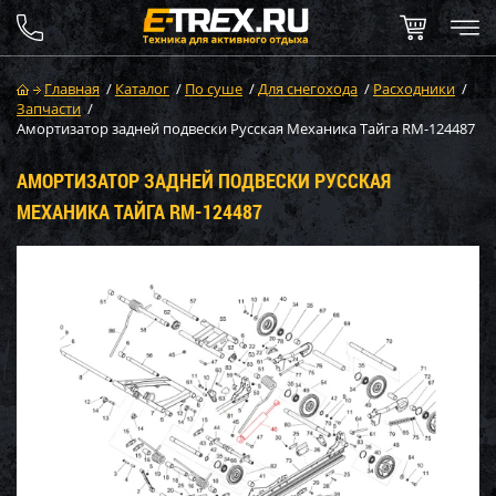
Главная
/
Каталог
/
По суше
/
Для снегохода
/
Расходники
/
Запчасти
/
Амортизатор задней подвески Русская Механика Тайга RM-124487
АМОРТИЗАТОР ЗАДНЕЙ ПОДВЕСКИ РУССКАЯ
МЕХАНИКА ТАЙГА RM-124487