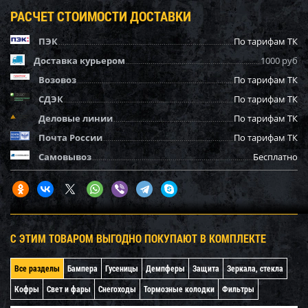
РАСЧЕТ СТОИМОСТИ ДОСТАВКИ
ПЭК
По тарифам ТК
Доставка курьером
1000 руб
Возовоз
По тарифам ТК
СДЭК
По тарифам ТК
Деловые линии
По тарифам ТК
Почта России
По тарифам ТК
Самовывоз
Бесплатно
С ЭТИМ ТОВАРОМ ВЫГОДНО ПОКУПАЮТ В КОМПЛЕКТЕ
Все разделы
Бампера
Гусеницы
Демпферы
Защита
Зеркала, стекла
Кофры
Свет и фары
Снегоходы
Тормозные колодки
Фильтры