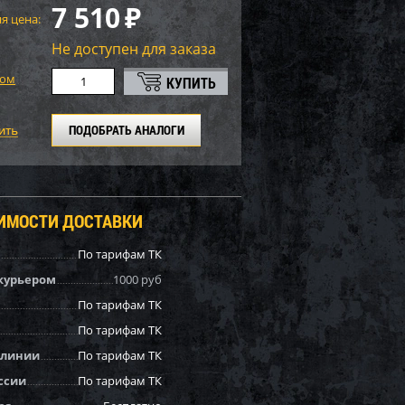
7 510
₽
я цена:
Не доступен для заказа
том
ПОДОБРАТЬ АНАЛОГИ
ОИМОСТИ ДОСТАВКИ
По тарифам ТК
курьером
1000 руб
По тарифам ТК
По тарифам ТК
 линии
По тарифам ТК
ссии
По тарифам ТК