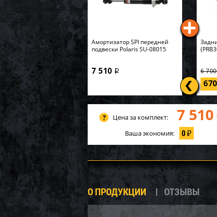
Амортизатор SPI передней
Задни
подвески Polaris SU-08015
(PRB3
7 510
6 70
i
67
7 510
Цена за комплект:
0
Ваша экономия:
₽
О ПРОДУКЦИИ
ОТЗЫВЫ