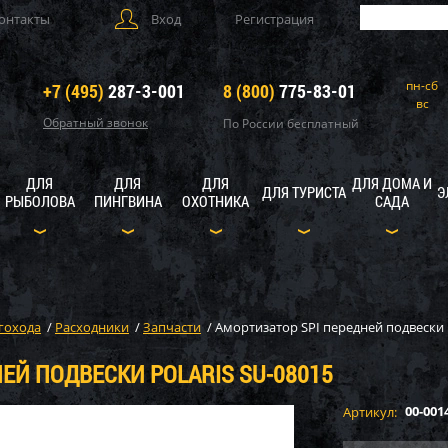
онтакты
Вход
Регистрация
пн-сб
+7 (495)
287-3-001
8 (800)
775-83-01
вс
Обратный звонок
По России бесплатный
ДЛЯ
ДЛЯ
ДЛЯ
ДЛЯ ДОМА И
ДЛЯ ТУРИСТА
Э
РЫБОЛОВА
ПИНГВИНА
ОХОТНИКА
САДА
гохода
/
Расходники
/
Запчасти
/
Амортизатор SPI передней подвески P
ЕЙ ПОДВЕСКИ POLARIS SU-08015
00-001
Артикул: