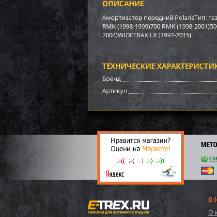
ОПИСАНИЕ
Бампе
BRP (
Амортизатор передний PolarisТип: га
RMK (1998-1999)700 RMK (1998-2001)50
2004)WIDETRAK LX (1997-2015)
3 17
22
ТЕХНИЧЕСКИЕ ХАРАКТЕРИСТИ
Бренд
Артикул
МЕТ
Бампе
О 
О 