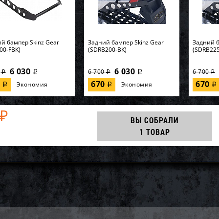
й бампер Skinz Gear
Задний бампер Skinz Gear
Задний б
00-FBK)
(SDRB200-BK)
(SDRB225
6 030
6 030
0
6 700
6 700
i
i
i
i
i
0
670
670
Экономия
Экономия
i
i
i
₽
ВЫ СОБРАЛИ
1 ТОВАР