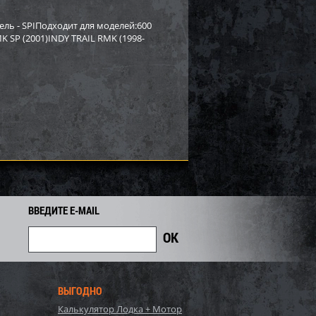
rctic Cat/Yamaha SM-
Бампер Yamaha SM-12530
ель - SPIПодходит для моделей:600
K SP (2001)INDY TRAIL RMK (1998-
8 919
2 558
2 750
i
i
i
192
Экономия
Экономия
i
ВВЕДИТЕ E-MAIL
PI для снегохода BRP
Бампер SPI для снегохода BRP
ВЫГОДНО
7
SM-12683
Калькулятор Лодка + Мотор