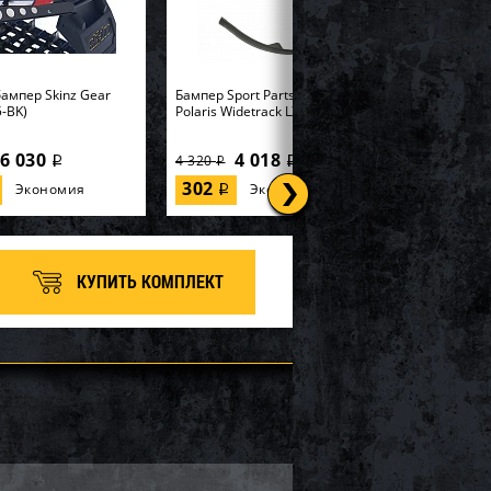
ампер Skinz Gear
Бампер Sport Parts Inc. для
-BK)
Polaris Widetrack LX SM-12358
6 030
4 018
4 320
i
i
i
302
Экономия
Экономия
i
КУПИТЬ КОМПЛЕКТ