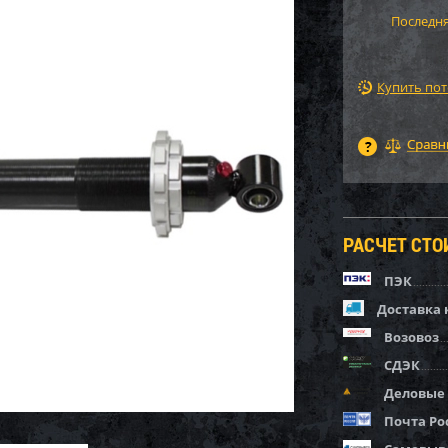
Последня
Купить по
РАСЧЕТ СТ
ПЭК
Доставка 
Возовоз
СДЭК
Деловые
Почта Ро