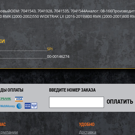
р Sport Parts Inc. для
Бампер BRP SM-12022
Бампер A
REV XP) SM-12454
12517
зовыйOEM: 7041543, 7041928, 7041535, 7041544Аналог: 08-166Производит
0 RMK (2000-2002)550 WIDETRAK LX (2016-2019)800 RMK (2000-2001)800 RM
2 948
3 878
0
4 170
9 590
i
i
i
i
i
2
292
671
Экономия
Экономия
i
i
i
КИ
SPI
00-00146274
ОДЫ ОПЛАТЫ
ВВЕДИТЕ НОМЕР ЗАКАЗА
р задний BRP SM-12698
Бампер Polaris SM-12494
Бампер S
НАС
УДОБНО
SM-1246
компании
Доставка