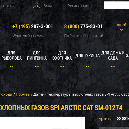
онтакты
Вход
Регистрация
пн-сб
+7 (495)
287-3-001
8 (800)
775-83-01
вс
Обратный звонок
По России бесплатный
ДЛЯ
ДЛЯ
ДЛЯ
ДЛЯ ДОМА И
ДЛЯ ТУРИСТА
Э
РЫБОЛОВА
ПИНГВИНА
ОХОТНИКА
САДА
гохода
/
Прочее
/
Датчик температуры выхлопных газов SPI Arctic Cat
ЛОПНЫХ ГАЗОВ SPI ARCTIC CAT SM-01274
00-001
Артикул: