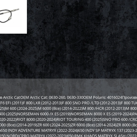
rctic CatOEM Arctic Cat: 0630-260, 0630-330OEM Polaris: 4016024Произ
4)CF6 EFI (2011)F 800 LXR (2012-2013)F 800 SNO PRO /LTD (2012-2013)F 800
25)M 600 (2024-2025)M 6000 (Все) (2014-2022)M 800 /HCR (2012-2013)M 80
400 (2025)NORSEMAN 6000 /X ES (2019)NORSEMAN 8000 X ES (2019-2024)PA
(2020-2022)RIOT 8000 (2020-2024)RIOT TOURING 400 (2025)SNO PRO 600 /CR
8000 (Все) (2014-2019)ZR 600 (2024-2025)ZR 6000 (Все) (2014-2024)ZR 8000 
4)650 INDY ADVENTURE MATRYX (2022-2024)650 INDY SP MATRYX 137 (2023-
4)650 NORDICPRO MATRYX (2022-2023)650 RMK KHAOS MATRYX SLASH (2022