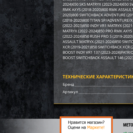
2024)650 SKS MATRYX (2023-2024)650 
RMK AXYS (2018-2020)800 RMK ASSAULT 
2020)800 SWITCHBACK ADVENTURE (201
(2018-2020)800 TITAN SP/ADVENTURE/X
(2022-2023)850 INDY VR1 MATRYX (2021
MATRYX (2022-2024)850 PRO RMK AXYS
(2022-2024)850 RUSH PRO S (2019-202
ASSAULT MATRYX (2021-2024)850 SWITC
XCR (2019-2021)850 SWITCHBACK XCR (
BOOST INDY VR1 137 (2023-2024)PATR
BOOST SWITCHBACK ASSAULT 146 (2023
ТЕХНИЧЕСКИЕ ХАРАКТЕРИСТИ
Бренд
Артикул
МЕТ