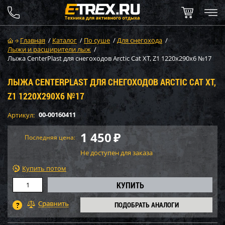
Главная
/
Каталог
/
По суше
/
Для снегохода
/
Лыжи и расширители лыж
/
Лыжа CenterPlast для снегоходов Arctic Cat XT, Z1 1220х290х6 №17
ЛЫЖА CENTERPLAST ДЛЯ СНЕГОХОДОВ ARCTIC CAT XT,
Z1 1220Х290Х6 №17
00-00160411
Артикул:
1 450
₽
Последняя цена:
Не доступен для заказа
Купить потом
ПОДОБРАТЬ АНАЛОГИ