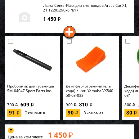
Лыжа CenterPlast для снегоходов Arctic Cat XT,
Z1 1220х290х6 №17
1 450
i
Пробойник для гусеницы
Демпфер (ограничитель
Демпфе
SM-04047 Sport Parts Inc.
хода) лыжи Yamaha VK540
хода) л
50-03-033
031
609
810
700
900
800
i
i
i
i
i
91
90
80
Экономия
Экономия
i
i
i
1 450
₽
Цена за комплект: