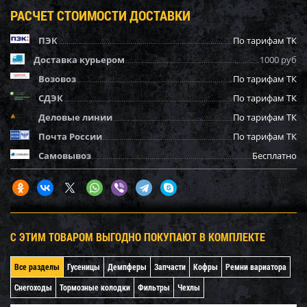
РАСЧЕТ СТОИМОСТИ ДОСТАВКИ
ПЭК
По тарифам ТК
Доставка курьером
1000 руб
Возовоз
По тарифам ТК
СДЭК
По тарифам ТК
Деловые линии
По тарифам ТК
Почта России
По тарифам ТК
Самовывоз
Бесплатно
С ЭТИМ ТОВАРОМ ВЫГОДНО ПОКУПАЮТ В КОМПЛЕКТЕ
Все разделы
Гусеницы
Демпферы
Запчасти
Кофры
Ремни вариатора
Снегоходы
Тормозные колодки
Фильтры
Чехлы