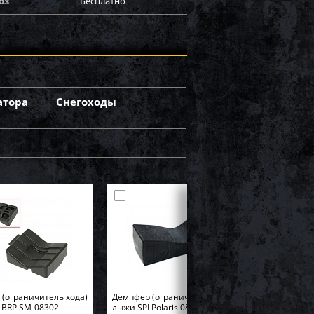
оз
Бесплатно
атора
Снегоходы
(ограничитель хода)
Демпфер (ограничитель хода)
 BRP SM-08302
лыжи SPI Polaris 08-325-03