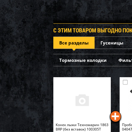
С ЭТИМ ТОВАРОМ ВЫГОДНО ПО
Все разделы
Гусеницы
Тормозные колодки
Филь
Конек лыжи Техномарин 1863
Пробо
BRP (без вставок) 100305Т
04047 