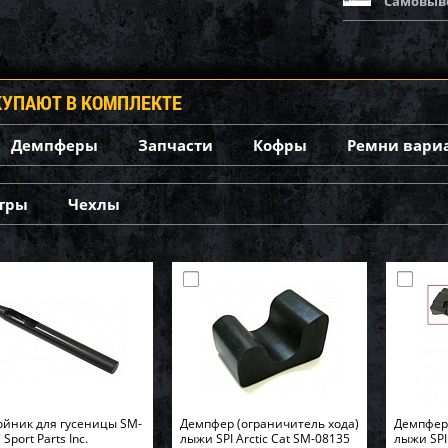
Самовыв
КУПАЮТ В КОМПЛЕКТЕ
Демпферы
Запчасти
Кофры
Ремни вари
тры
Чехлы
йник для гусеницы SM-
Демпфер (ограничитель хода)
Демпфер 
Sport Parts Inc.
лыжи SPI Arctic Cat SM-08135
лыжи SPI