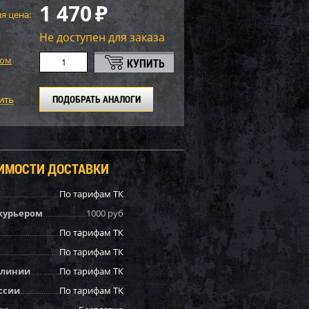
1 470
₽
я цена:
Не доступен для заказа
том
ПОДОБРАТЬ АНАЛОГИ
ОИМОСТИ ДОСТАВКИ
По тарифам ТК
курьером
1000 руб
По тарифам ТК
По тарифам ТК
 линии
По тарифам ТК
ссии
По тарифам ТК