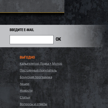
ВВЕДИТЕ E-MAIL
ВЫГОДНО
Калькулятор Лодка + Мотор
(ограничитель хода)
Демпфер (ограничитель хода)
Постоянный покупатель
aha 50-03-046
лыжи Yamaha VK540 50-03-033
Бонусная программа
1 080
810
Акции
900
i
i
i
90
Экономия
Экономия
Новости
i
Статьи
Вопросы и ответы