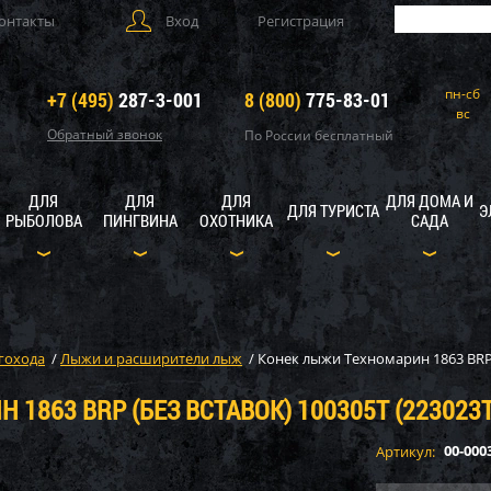
онтакты
Вход
Регистрация
пн-сб
+7 (495)
287-3-001
8 (800)
775-83-01
вс
Обратный звонок
По России бесплатный
ДЛЯ
ДЛЯ
ДЛЯ
ДЛЯ ДОМА И
ДЛЯ ТУРИСТА
Э
РЫБОЛОВА
ПИНГВИНА
ОХОТНИКА
САДА
гохода
/
Лыжи и расширители лыж
/
Конек лыжи Техномарин 1863 BRP (
1863 BRP (БЕЗ ВСТАВОК) 100305Т (223023Т
00-000
Артикул: