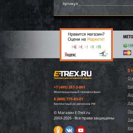
Артикул
МЕТ
О 
О 
Демпф
На
+7 (495) 287-3-001
лыжи 
Многоканальный телефон/факс
Ди
8 (800) 775-83-01
Дл
800
Бесплатный из регионов РФ
80
По
© Магазин E-TreX.ru
2003-2026 - Все права защищены
За
Ко