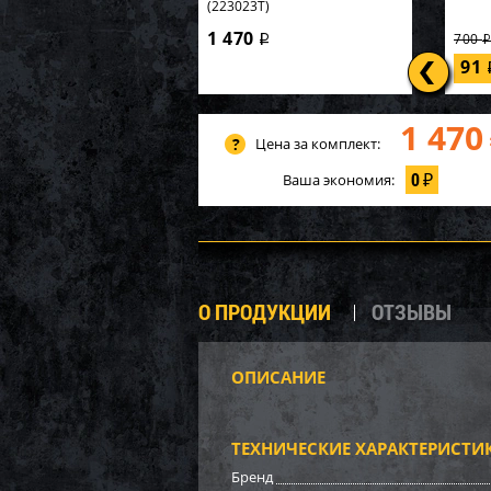
(223023Т)
1 470
700
i
91
1 470
Цена за комплект:
0
Ваша экономия:
₽
О ПРОДУКЦИИ
ОТЗЫВЫ
ОПИСАНИЕ
Демпф
задне
0409
ТЕХНИЧЕСКИЕ ХАРАКТЕРИСТИ
700
Бренд
70