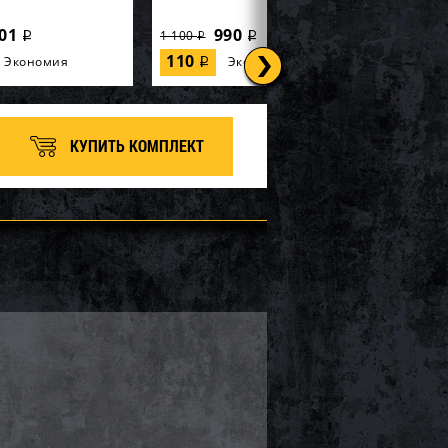
01
990
1 100
i
i
i
110
Экономия
Экономия
i
КУПИТЬ КОМПЛЕКТ
(ограничитель хода)
Демпфер (ограничитель хода)
aha 50-03-045
лыжи Yamaha 50-03-044
1 710
720
800
i
i
i
80
Экономия
Экономия
i