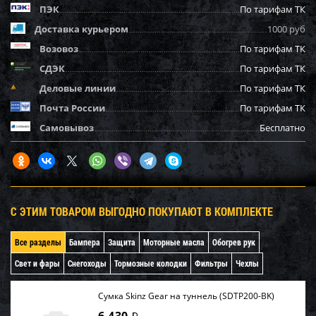
ПЭК
По тарифам ТК
Доставка курьером
1000 руб
Возовоз
По тарифам ТК
СДЭК
По тарифам ТК
Деловые линии
По тарифам ТК
Почта России
По тарифам ТК
Самовывоз
Бесплатно
С ЭТИМ ТОВАРОМ ВЫГОДНО ПОКУПАЮТ В КОМПЛЕКТЕ
Все разделы
Бампера
Защита
Моторные масла
Обогрев рук
Свет и фары
Снегоходы
Тормозные колодки
Фильтры
Чехлы
Сумка Skinz Gear на туннель (SDTP200-BK)