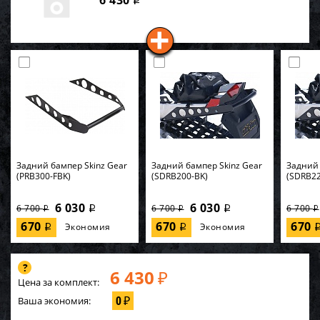
6 430
i
Задний бампер Skinz Gear
Задний бампер Skinz Gear
Задний 
(PRB300-FBK)
(SDRB200-BK)
(SDRB22
6 030
6 030
6 700
6 700
6 700
i
i
i
i
i
670
670
670
Экономия
Экономия
i
i
6 430
₽
Цена за комплект:
0
Ваша экономия:
₽