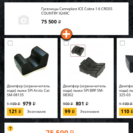
Гусеницы Camoplast ICE Cobra 1.6 CROSS
COUNTRY 9249C
75 500
i
Демпфер (ограничитель
Демпфер (ограничитель
Демпфе
хода) лыжи SPI Arctic Cat
хода) лыжи SPI BRP SM-
хода) лы
SM-08135
08302
325-03
979
801
1 100
900
1 100
i
i
i
i
i
121
99
110
Экономия
Экономия
i
i
75 500