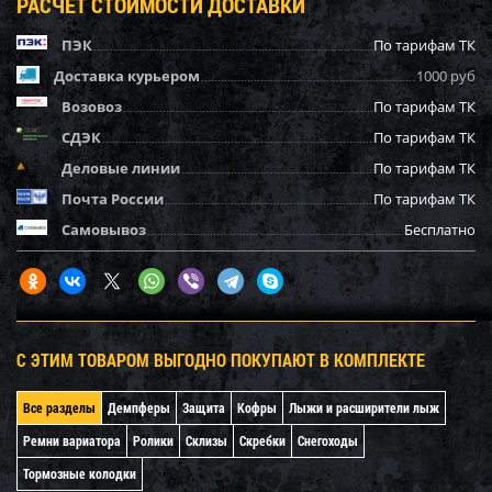
РАСЧЕТ СТОИМОСТИ ДОСТАВКИ
ПЭК
По тарифам ТК
Доставка курьером
1000 руб
Возовоз
По тарифам ТК
СДЭК
По тарифам ТК
Деловые линии
По тарифам ТК
Почта России
По тарифам ТК
Самовывоз
Бесплатно
С ЭТИМ ТОВАРОМ ВЫГОДНО ПОКУПАЮТ В КОМПЛЕКТЕ
Все разделы
Демпферы
Защита
Кофры
Лыжи и расширители лыж
Ремни вариатора
Ролики
Склизы
Скребки
Снегоходы
Тормозные колодки