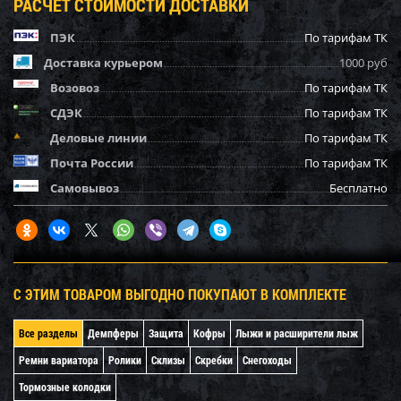
РАСЧЕТ СТОИМОСТИ ДОСТАВКИ
ПЭК
По тарифам ТК
Доставка курьером
1000 руб
Возовоз
По тарифам ТК
СДЭК
По тарифам ТК
Деловые линии
По тарифам ТК
Почта России
По тарифам ТК
Самовывоз
Бесплатно
С ЭТИМ ТОВАРОМ ВЫГОДНО ПОКУПАЮТ В КОМПЛЕКТЕ
Все разделы
Демпферы
Защита
Кофры
Лыжи и расширители лыж
Ремни вариатора
Ролики
Склизы
Скребки
Снегоходы
Тормозные колодки