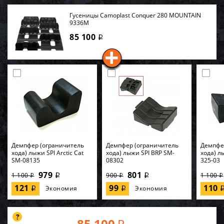
Гусеницы Camoplast Conquer 280 MOUNTAIN
9336M
85 100
i
Демпфер (ограничитель
Демпфер (ограничитель
Демпфе
хода) лыжи SPI Arctic Cat
хода) лыжи SPI BRP SM-
хода) лы
SM-08135
08302
325-03
979
801
1 100
900
1 100
i
i
i
i
i
121
99
110
Экономия
Экономия
i
i
85 100