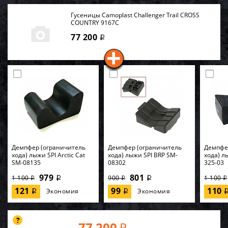
Гусеницы Camoplast Challenger Trail CROSS
COUNTRY 9167C
77 200
i
Демпфер (ограничитель
Демпфер (ограничитель
Демпфе
хода) лыжи SPI Arctic Cat
хода) лыжи SPI BRP SM-
хода) лы
SM-08135
08302
325-03
979
801
1 100
900
1 100
i
i
i
i
i
121
99
110
Экономия
Экономия
i
i
77 200