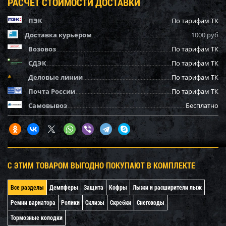
РАСЧЕТ СТОИМОСТИ ДОСТАВКИ
ПЭК
По тарифам ТК
Доставка курьером
1000 руб
Возовоз
По тарифам ТК
СДЭК
По тарифам ТК
Деловые линии
По тарифам ТК
Почта России
По тарифам ТК
Самовывоз
Бесплатно
С ЭТИМ ТОВАРОМ ВЫГОДНО ПОКУПАЮТ В КОМПЛЕКТЕ
Все разделы
Демпферы
Защита
Кофры
Лыжи и расширители лыж
Ремни вариатора
Ролики
Склизы
Скребки
Снегоходы
Тормозные колодки