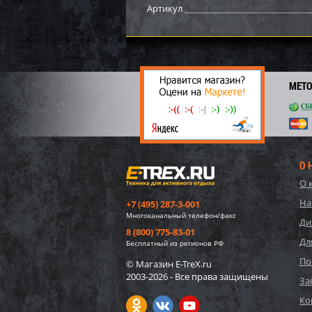
Артикул
МЕТ
О 
О 
Демпф
На
+7 (495) 287-3-001
задне
Многоканальный телефон/факс
841
Ди
8 (800) 775-83-01
Дл
600
Бесплатный из регионов РФ
60
По
© Магазин E-TreX.ru
2003-2026 - Все права защищены
За
Ко