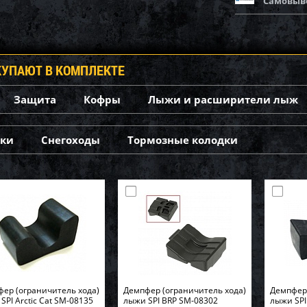
Самовыв
КУПАЮТ В КОМПЛЕКТЕ
Защита
Кофры
Лыжи и расширители лыж
бки
Снегоходы
Тормозные колодки
ер (ограничитель хода)
Демпфер (ограничитель хода)
Демпфер 
SPI Arctic Cat SM-08135
лыжи SPI BRP SM-08302
лыжи SPI 