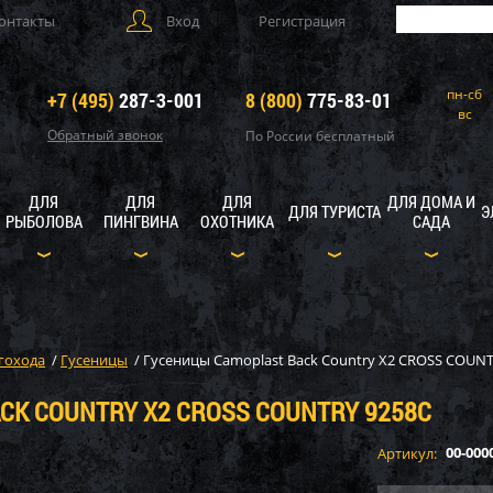
онтакты
Вход
Регистрация
пн-сб
+7 (495)
287-3-001
8 (800)
775-83-01
вс
Обратный звонок
По России бесплатный
ДЛЯ
ДЛЯ
ДЛЯ
ДЛЯ ДОМА И
ДЛЯ ТУРИСТА
Э
РЫБОЛОВА
ПИНГВИНА
ОХОТНИКА
САДА
гохода
/
Гусеницы
/
Гусеницы Camoplast Back Country X2 CROSS COUNT
CK COUNTRY X2 CROSS COUNTRY 9258C
00-000
Артикул: