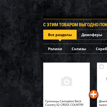
С ЭТИМ ТОВАРОМ ВЫГОДНО ПО
Все разделы
Демпферы
Ролики
Склизы
Скре
Гусеницы Camoplast Back
Демпф
Country X2 CROSS COUNTRY
лыжи 