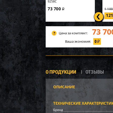
9258C
73 700
1 10
i
12
73 70
Цена за комплект:
0
Ваша экономия:
₽
О ПРОДУКЦИИ
ОТЗЫВЫ
ОПИСАНИЕ
Демпф
лыжи 
ТЕХНИЧЕСКИЕ ХАРАКТЕРИСТИ
800
Бренд
80