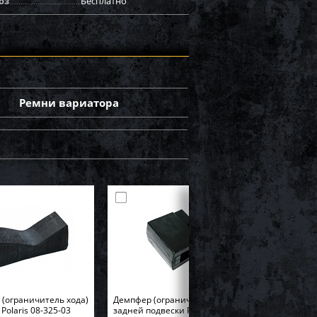
оз
Бесплатно
Ремни вариатора
(ограничитель хода)
Демпфер (ограничитель хода)
Polaris 08-325-03
задней подвески Polaris SM-