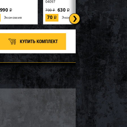
04097
990
630
700
i
i
i
70
Экономия
Экономия
i
КУПИТЬ КОМПЛЕКТ
(ограничитель хода)
Демпфер (ограничитель хода)
aha 50-03-044
лыжи BRP 08-325-11
20
720
800
i
i
i
80
Экономия
Экономия
i