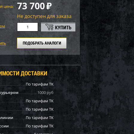
73 700
₽
я цена:
Не доступен для заказа
том
ПОДОБРАТЬ АНАЛОГИ
ОИМОСТИ ДОСТАВКИ
По тарифам ТК
курьером
1000 руб
По тарифам ТК
По тарифам ТК
 линии
По тарифам ТК
ссии
По тарифам ТК