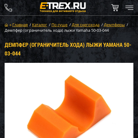
Главная
/
Каталог
/
По суше
/
Для снегохода
/
Демпферы
/
Демпфер (ограничитель хода) лыжи Yamaha 50-03-044
ДЕМПФЕР (ОГРАНИЧИТЕЛЬ ХОДА) ЛЫЖИ YAMAHA 50-
03-044