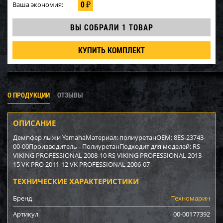
0
Ваша экономия:
₽
ВЫ СОБРАЛИ
1 ТОВАР
КУПИТЬ КОМПЛЕКТ
О ПРОДУКЦИИ
ОТЗЫВЫ
ОПИСАНИЕ
Демпфер лыжи YamahaМатериал: полиуретанOEM: 8ES-23743-
00-00Производитель - ПолиуретанПодходит для моделей: RS
VIKING PROFESSIONAL 2008-10 RS VIKING PROFESSIONAL 2013-
15 VK PRO 2011-12 VK PROFESSIONAL 2006-07
ТЕХНИЧЕСКИЕ ХАРАКТЕРИСТИКИ
Бренд
Техномарин
Артикул
00-00177392