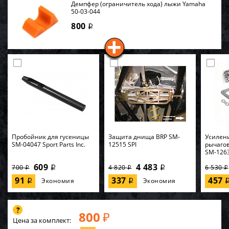
Демпфер (ограничитель хода) лыжи Yamaha
50-03-044
800
i
Пробойник для гусеницы
Защита днища BRP SM-
Усилени
SM-04047 Sport Parts Inc.
12515 SPI
рычагов
SM-126
609
4 483
700
4 820
6 530
i
i
i
i
i
91
337
457
Экономия
Экономия
i
i
800
₽
Цена за комплект: