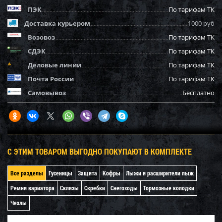
ПЭК
По тарифам ТК
Доставка курьером
1000 руб
Возовоз
По тарифам ТК
СДЭК
По тарифам ТК
Деловые линии
По тарифам ТК
Почта России
По тарифам ТК
Самовывоз
Бесплатно
С ЭТИМ ТОВАРОМ ВЫГОДНО ПОКУПАЮТ В КОМПЛЕКТЕ
Все разделы
Гусеницы
Защита
Кофры
Лыжи и расширители лыж
Ремни вариатора
Склизы
Скребки
Снегоходы
Тормозные колодки
Чехлы