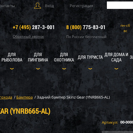
онтакты
Вход
Регистрация
пн-сб
+7 (495)
287-3-001
8 (800)
775-83-01
вс
Обратный звонок
По России бесплатный
ДЛЯ
ДЛЯ
ДЛЯ
ДЛЯ ДОМА И
ДЛЯ ТУРИСТА
Э
РЫБОЛОВА
ПИНГВИНА
ОХОТНИКА
САДА
гохода
/
Бампера
/
Задний бампер Skinz Gear (YNRB665-AL)
AR (YNRB665-AL)
00-000
Артикул: