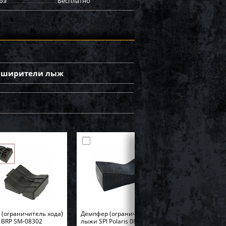
оз
Бесплатно
сширители лыж
(ограничитель хода)
Демпфер (ограничитель хода)
 BRP SM-08302
лыжи SPI Polaris 08-325-03