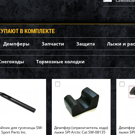
Самовыв
КУПАЮТ В КОМПЛЕКТЕ
Демпферы
Запчасти
Защита
Лыжи и ра
Снегоходы
Тормозные колодки
йник для гусеницы SM-
Демпфер (ограничитель хода)
Демпфер 
Sport Parts Inc.
лыжи SPI Arctic Cat SM-08135
лыжи SPI