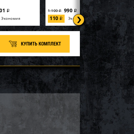
01
990
1 100
i
i
i
110
Экономия
Экономия
i
КУПИТЬ КОМПЛЕКТ
(ограничитель хода)
Демпфер (ограничитель хода)
aha 50-03-045
лыжи Yamaha 50-03-044
1 710
720
800
i
i
i
80
Экономия
Экономия
i