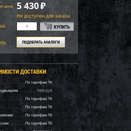
5 430
₽
я цена:
Не доступен для заказа
том
ПОДОБРАТЬ АНАЛОГИ
ОИМОСТИ ДОСТАВКИ
По тарифам ТК
курьером
1000 руб
По тарифам ТК
По тарифам ТК
 линии
По тарифам ТК
ссии
По тарифам ТК