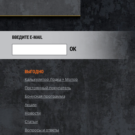
ВВЕДИТЕ E-MAIL
ВЫГОДНО
Калькулятор Лодка + Мотор
(ограничитель хода)
Демпфер (ограничитель хода)
Постоянный покупатель
aha 50-03-046
лыжи Yamaha VK540 50-03-033
Бонусная программа
1 080
810
Акции
900
i
i
i
90
Экономия
Экономия
Новости
i
Статьи
Вопросы и ответы