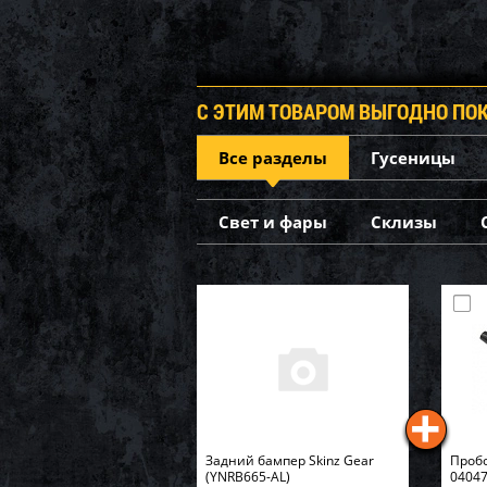
С ЭТИМ ТОВАРОМ ВЫГОДНО ПО
Все разделы
Гусеницы
Свет и фары
Склизы
Задний бампер Skinz Gear
Пробо
(YNRB665-AL)
04047 