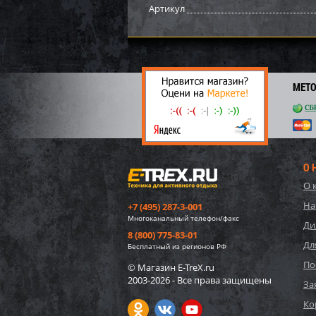
Артикул
МЕТ
О 
О 
Демпф
На
+7 (495) 287-3-001
лыжи 
Многоканальный телефон/факс
Ди
8 (800) 775-83-01
Дл
800
Бесплатный из регионов РФ
80
По
© Магазин E-TreX.ru
2003-2026 - Все права защищены
За
Ко