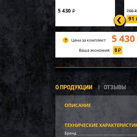
5 430
700
i
91
5 430
Цена за комплект:
0
Ваша экономия:
₽
О ПРОДУКЦИИ
ОТЗЫВЫ
ОПИСАНИЕ
Демпф
задне
0409
ТЕХНИЧЕСКИЕ ХАРАКТЕРИСТИ
700
Бренд
70